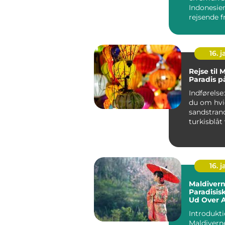
Indonesien
rejsende f
verden me
enestående
16. j
Rejse til 
Paradis p
Indførelse: Drømme
du om hvi
sandstran
turkisblåt
afslappen
atmosfære
du...
16. j
Maldivern
Paradisis
Ud Over A
Grænser
Introdukti