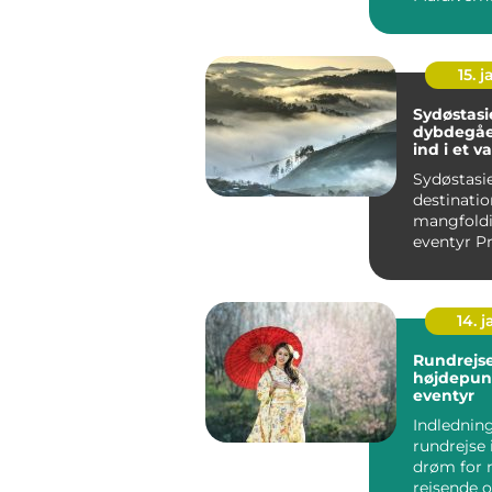
15. j
Sydøstasi
dybdegåe
ind i et v
paradis
Sydøstasie
destinatio
mangfold
eventyr Præsentation
af Sydøstas
14. 
Rundrejse
højdepunk
eventyr
Indledning
rundrejse 
drøm for
rejsende 