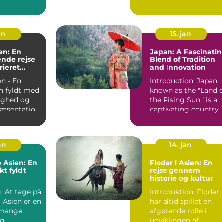
an
15. jan
en: En
Japan: A Fascinati
nde rejse
Blend of Tradition
arieret
and Innovation
n - En
Introduction: Japan,
n fyldt med
known as the "Land 
ighed og
the Rising Sun," is a
captivating country
ien - En v...
with a rich and...
jan
14. jan
 Asien: En
Floder i Asien: En
t fyldt
rejse gennem
historie og kultur
: At tage på
Introduktion: Floder
i Asien er en
har altid spillet en
 mange
afgørende rolle i
og
udviklingen af