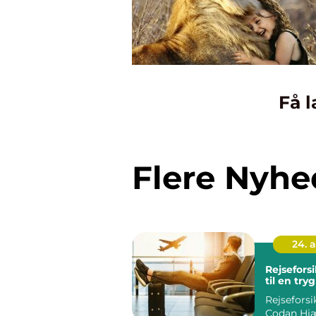
Få l
Flere Nyhe
24. 
Rejseforsi
til en tryg
Rejseforsi
Codan Hj