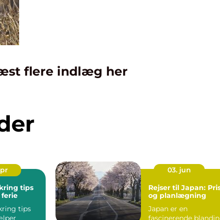
æst flere indlæg her
der
apr
03. jun
kring tips
Rejser til Japan: Pri
 ferie
og planlægning
kring tips
Japan er en
ælper
fascinerende blandi