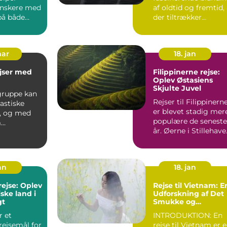
nskere med
af oldtid og fremtid,
 på både
der tiltrækker
 og
rejsende fra hele
ør d...
verde...
mar
18. jan
jser med
Filippinerne rejse:
Oplev Østasiens
Skjulte Juvel
 gruppe kan
Rejser til Filippinern
astiske
er blevet stadig mer
r, og med
populære de seneste
m
år. Øerne i Stillehave
middel
er berømte...
endn...
an
18. jan
rejse: Oplev
Rejse til Vietnam: E
ske land i
Udforskning af Det
gt
Smukke og
Historiske Land
r et
INTRODUKTION: En
rejsemål for
rejse til Vietnam er 