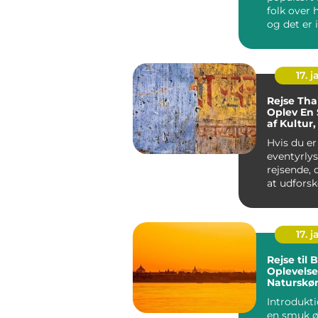
folk over 
og det er 
grund. La
kombin...
17. j
Rejse Tha
Oplev En 
af Kultur,
Naturskø
Hvis du er
eventyrly
rejsende, 
at udforsk
destinatio
rig på kultu
17. j
Rejse til B
Oplevelse
Naturskø
Eventyr
Introdukti
en smuk ø