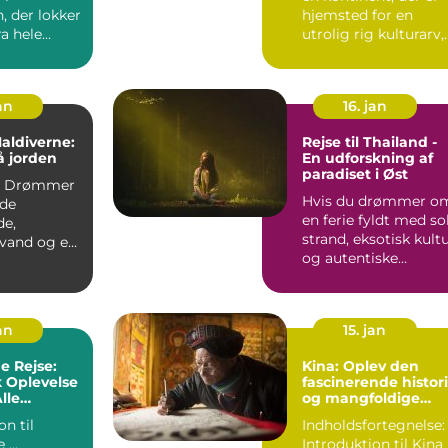
, der lokker
hjemsted for en
ra hele
utrolig rig kulturarv,
d sin
naturskønhed og en..
...
an
16. jan
Maldiverne:
Rejse til Thailand -
å jorden
En udforskning af
paradiset i Øst
r
Hvis du drømmer o
de
en ferie fyldt med sol
de,
strand, eksotisk kult
 vand og en
og autentiske
de
oplevelser, så er T...
? Så bør
an
15. jan
e Rejse:
Kina: Oplev den
k Oplevelse
fascinerende histor
lle
og mangfoldige
kultur i det gamle
on til
Indholdsfortegnelse: 
rige
Maldiverne ...
In