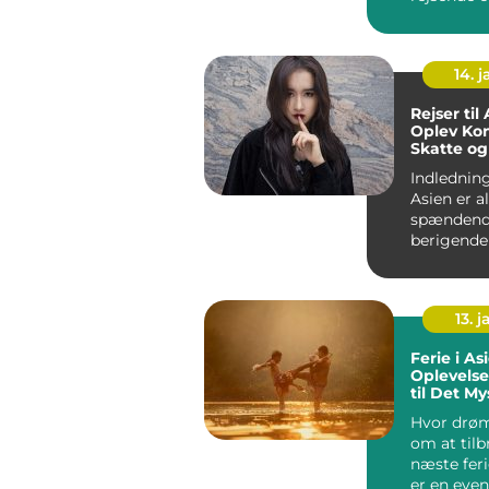
eventyrly
mennesker.
14. 
Rejser til
Oplev Kon
Skatte og
Indledning:
Asien er a
spændend
berigende 
Kontinent
enes...
13. j
Ferie i As
Oplevelse
til Det My
Østen
Hvor drø
om at tilb
næste feri
er en even