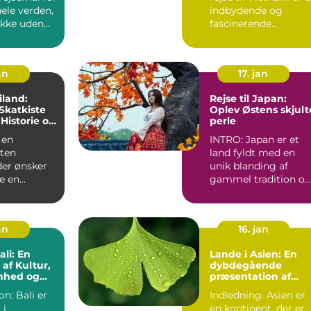
hele verden,
indbydende og
ikke uden
fascinerende
ndet
oplevelse for alle
eventyrlystne...
an
17. jan
iland:
Rejse til Japan:
Skatkiste
Oplev Østens skjult
 Historie og
perle
nhed
 en
INTRO: Japan er et
sten
land fyldt med en
der ønsker
unik blanding af
e en
gammel tradition o
n, som er
moderne innovation.
r, h...
Uanse...
an
16. jan
ali: En
Lande i Asien: En
 af Kultur,
dybdegående
nhed og
præsentation af
Asiens alsidighed
on: Bali er
Indledning: Asien er
 i
en kontinent, der er