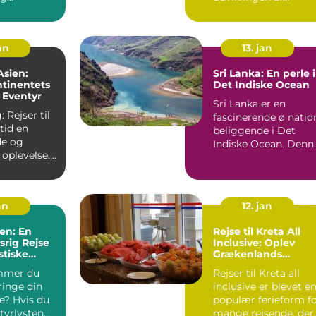
stne
civilisationer og
 D...
kulture...
jan
13. jan
 Asien:
Sri Lanka: En perle i
tinentets
Det Indiske Ocean
 Eventyr
Sri Lanka er en
 Rejser til
fascinerende ø natio
ltid en
beliggende i Det
e og
Indiske Ocean. Denn
oplevelse.
smukke ø har et væl
et byder på
af ...
an
12. jan
ien: En
Rejse til Kreta All
srig Rejse
Inclusive: Oplev
stiske
Grækenlands
Skønne Ø
mmer du
Rejser til Kreta all
ringe din
inclusive er blevet e
e? Hvis du
populær ferieform f
tyrlysten
mange rejsende, der