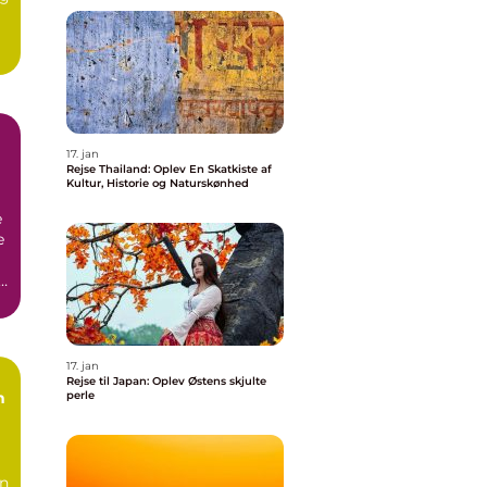
17. jan
Rejse Thailand: Oplev En Skatkiste af
Kultur, Historie og Naturskønhed
e
e
t
17. jan
Rejse til Japan: Oplev Østens skjulte
n
perle
en