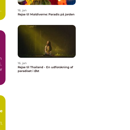
16. jan
Rejse til Maldiverne: Paradis på jorden
.
m
,
16. jan
Rejse til Thailand - En udforskning af
ur
paradiset i Øst
ie
1.
troduktion til Kina ...