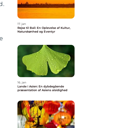
d.
17. jan
Rejse til Bali: En Oplevelse af Kultur,
Naturskønhed og Eventyr
ge
16. jan
Lande i Asien: En dybdegående
præsentation af Asiens alsidighed