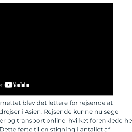
ettet blev det lettere for rejsende at
rejser i Asien. Rejsende kunne nu søge
er og transport online, hvilket forenklede he
te førte til en stigning i antallet af