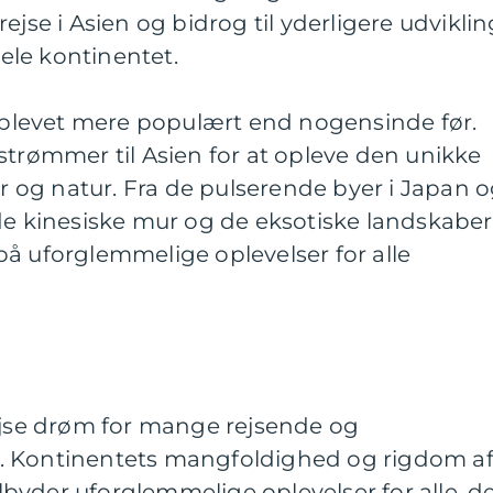
ejse i Asien og bidrog til yderligere udviklin
hele kontinentet.
n blevet mere populært end nogensinde før.
strømmer til Asien for at opleve den unikke
ur og natur. Fra de pulserende byer i Japan 
de kinesiske mur og de eksotiske landskaber 
å uforglemmelige oplevelser for alle
rejse drøm for mange rejsende og
. Kontinentets mangfoldighed og rigdom a
tilbyder uforglemmelige oplevelser for alle, d