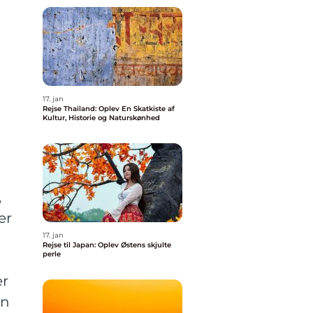
17. jan
Rejse Thailand: Oplev En Skatkiste af
Kultur, Historie og Naturskønhed
,
er
17. jan
Rejse til Japan: Oplev Østens skjulte
perle
er
in