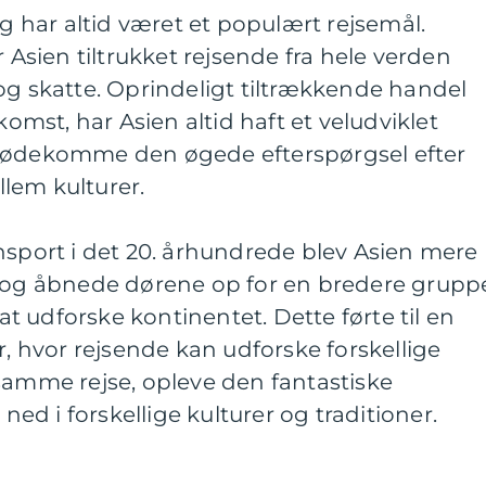
og har altid været et populært rejsemål.
sien tiltrukket rejsende fra hele verden
og skatte. Oprindeligt tiltrækkende handel
komst, har Asien altid haft et veludviklet
imødekomme den øgede efterspørgsel efter
lem kulturer.
nsport i det 20. århundrede blev Asien mere
e og åbnede dørene op for en bredere grupp
 udforske kontinentet. Dette førte til en
r, hvor rejsende kan udforske forskellige
samme rejse, opleve den fantastiske
d i forskellige kulturer og traditioner.