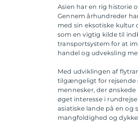
Asien har en rig historie 
Gennem århundreder har A
med sin eksotiske kultur 
som en vigtig kilde til ind
transportsystem for at 
handel og udveksling mel
Med udviklingen af flytra
tilgængeligt for rejsend
mennesker, der ønskede at
øget interesse i rundrejse
asiatiske lande på en og 
mangfoldighed og dykke ne