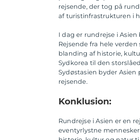
rejsende, der tog på rundr
af turistinfrastrukturen i 
I dag er rundrejse i Asie
Rejsende fra hele verden 
blanding af historie, kult
Sydkorea til den storslåe
Sydøstasien byder Asien p
rejsende.
Konklusion:
Rundrejse i Asien er en 
eventyrlystne mennesker
historie, kultur og natur 