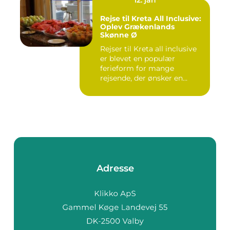
Rejse til Kreta All Inclusive:
Oplev Grækenlands
Skønne Ø
Rejser til Kreta all inclusive
er blevet en populær
ferieform for mange
rejsende, der ønsker en
prob...
Adresse