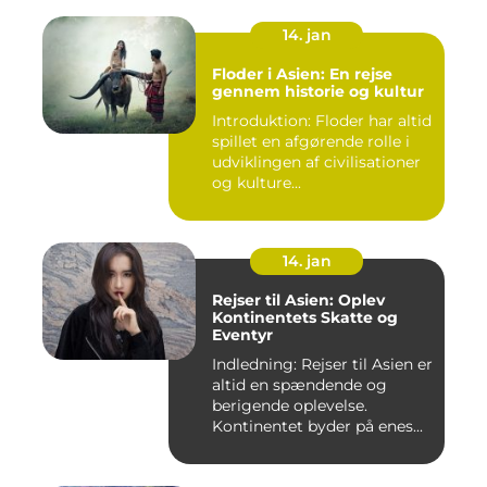
14. jan
Floder i Asien: En rejse
gennem historie og kultur
Introduktion: Floder har altid
spillet en afgørende rolle i
udviklingen af civilisationer
og kulture...
14. jan
Rejser til Asien: Oplev
Kontinentets Skatte og
Eventyr
Indledning: Rejser til Asien er
altid en spændende og
berigende oplevelse.
Kontinentet byder på enes...