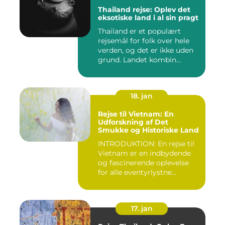
Thailand rejse: Oplev det
eksotiske land i al sin pragt
Thailand er et populært
rejsemål for folk over hele
verden, og det er ikke uden
grund. Landet kombin...
18. jan
Rejse til Vietnam: En
Udforskning af Det
Smukke og Historiske Land
INTRODUKTION: En rejse til
Vietnam er en indbydende
og fascinerende oplevelse
for alle eventyrlystne...
17. jan