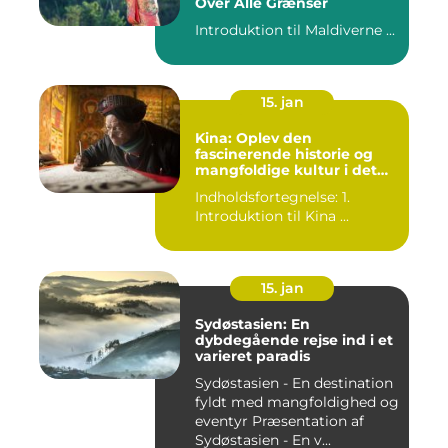
Over Alle Grænser
Introduktion til Maldiverne ...
15. jan
Kina: Oplev den
fascinerende historie og
mangfoldige kultur i det
gamle rige
Indholdsfortegnelse: 1.
Introduktion til Kina ...
15. jan
Sydøstasien: En
dybdegående rejse ind i et
varieret paradis
Sydøstasien - En destination
fyldt med mangfoldighed og
eventyr Præsentation af
Sydøstasien - En v...