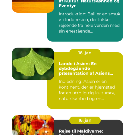
af Kultur, Naturskønhed og
Eventyr
Introduktion: Bali er en smuk
ø i Indonesien, der lokker
rejsende fra hele verden med
sin enestående...
16. jan
Lande i Asien: En
dybdegående
præsentation af Asiens
alsidighed
Indledning: Asien er en
kontinent, der er hjemsted
for en utrolig rig kulturarv,
naturskønhed og en...
16. jan
Rejse til Maldiverne: