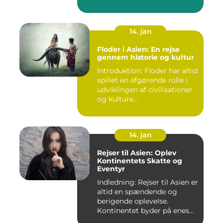
D...
14. jan
Floder i Asien: En rejse
gennem historie og kultur
Introduktion: Floder har altid
spillet en afgørende rolle i
udviklingen af civilisationer
og kulture...
14. jan
Rejser til Asien: Oplev
Kontinentets Skatte og
Eventyr
Indledning: Rejser til Asien er
altid en spændende og
berigende oplevelse.
Kontinentet byder på enes...