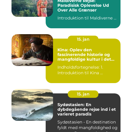
Maldiverne Rejse:
Paradisisk Oplevelse Ud
Over Alle Grænser
Introduktion til Maldiverne ...
15. jan
Kina: Oplev den
fascinerende historie og
mangfoldige kultur i det
gamle rige
Indholdsfortegnelse: 1.
Introduktion til Kina ...
15. jan
Sydøstasien: En
dybdegående rejse ind i et
varieret paradis
Sydøstasien - En destination
fyldt med mangfoldighed og