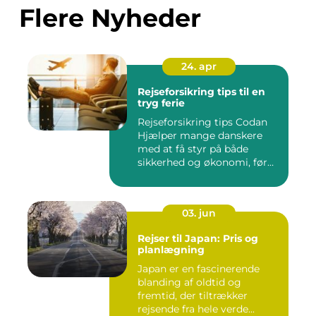
Flere Nyheder
24. apr
Rejseforsikring tips til en
tryg ferie
Rejseforsikring tips Codan
Hjælper mange danskere
med at få styr på både
sikkerhed og økonomi, før
d...
03. jun
Rejser til Japan: Pris og
planlægning
Japan er en fascinerende
blanding af oldtid og
fremtid, der tiltrækker
rejsende fra hele verde...