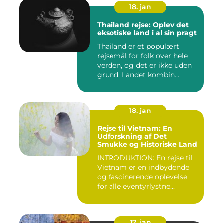
18. jan
Thailand rejse: Oplev det
eksotiske land i al sin pragt
Thailand er et populært
rejsemål for folk over hele
verden, og det er ikke uden
grund. Landet kombin...
18. jan
Rejse til Vietnam: En
Udforskning af Det
Smukke og Historiske Land
INTRODUKTION: En rejse til
Vietnam er en indbydende
og fascinerende oplevelse
for alle eventyrlystne...
17. jan