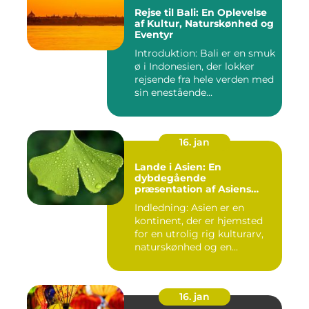
Rejse til Bali: En Oplevelse
af Kultur, Naturskønhed og
Eventyr
Introduktion: Bali er en smuk
ø i Indonesien, der lokker
rejsende fra hele verden med
sin enestående...
16. jan
Lande i Asien: En
dybdegående
præsentation af Asiens
alsidighed
Indledning: Asien er en
kontinent, der er hjemsted
for en utrolig rig kulturarv,
naturskønhed og en...
16. jan