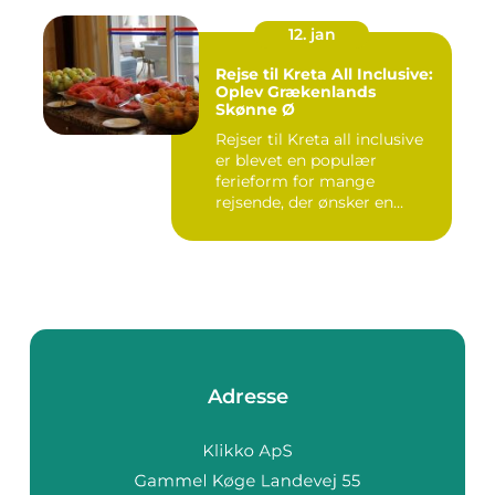
12. jan
Rejse til Kreta All Inclusive:
Oplev Grækenlands
Skønne Ø
Rejser til Kreta all inclusive
er blevet en populær
ferieform for mange
rejsende, der ønsker en
prob...
Adresse