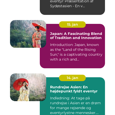
eventyr Præsentation af
Sydøstasien - En v...
15. jan
Japan: A Fascinating Blend
of Tradition and Innovation
Introduction: Japan, known
as the "Land of the Rising
Sun," is a captivating country
with a rich and...
14. jan
Rundrejse Asien: En
højdepunkt fyldt eventyr
Indledning: At tage på
rundrejse i Asien er en drøm
for mange rejsende og
eventyrlystne mennesker.