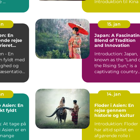
Maldiverne ...
In
an
15. jan
en: En
Japan: A Fascinati
nde rejse
Blend of Tradition
arieret
and Innovation
n - En
Introduction: Japan,
n fyldt med
known as the "Land 
ighed og
the Rising Sun," is a
captivating country
ien - En v...
with a rich and...
jan
14. jan
 Asien: En
Floder i Asien: En
t fyldt
rejse gennem
historie og kultur
: At tage på
Introduktion: Floder
i Asien er en
har altid spillet en
 mange
afgørende rolle i