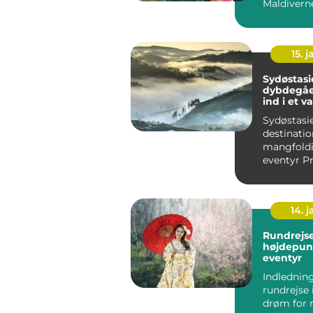
15. j
Sydøstasi
dybdegåe
ind i et v
paradis
Sydøstasie
destinatio
mangfold
eventyr Præsentation
af Sydøstas
14. 
Rundrejse
højdepunk
eventyr
Indledning
rundrejse 
drøm for