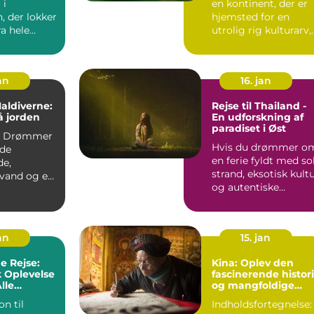
 i
en kontinent, der er
, der lokker
hjemsted for en
ra hele
utrolig rig kulturarv,
d sin
naturskønhed og en..
...
an
16. jan
Maldiverne:
Rejse til Thailand -
å jorden
En udforskning af
paradiset i Øst
r
Hvis du drømmer o
de
en ferie fyldt med sol
de,
strand, eksotisk kult
 vand og en
og autentiske
de
oplevelser, så er T...
? Så bør
an
15. jan
e Rejse:
Kina: Oplev den
k Oplevelse
fascinerende histor
lle
og mangfoldige
kultur i det gamle
on til
Indholdsfortegnelse: 
rige