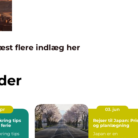
æst flere indlæg her
der
apr
03. jun
kring tips
Rejser til Japan: Pri
 ferie
og planlægning
kring tips
Japan er en