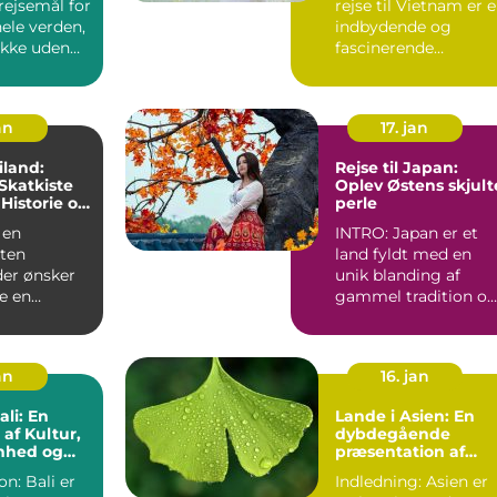
rejsemål for
rejse til Vietnam er 
hele verden,
indbydende og
ikke uden
fascinerende
ndet
oplevelse for alle
eventyrlystne...
an
17. jan
iland:
Rejse til Japan:
Skatkiste
Oplev Østens skjult
 Historie og
perle
nhed
 en
INTRO: Japan er et
sten
land fyldt med en
der ønsker
unik blanding af
e en
gammel tradition o
n, som er
moderne innovation.
r, h...
Uanse...
an
16. jan
ali: En
Lande i Asien: En
 af Kultur,
dybdegående
nhed og
præsentation af
Asiens alsidighed
on: Bali er
Indledning: Asien er