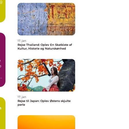
ng
17. jan
Rejse Thailand: Oplev En Skatkiste af
Kultur, Historie og Naturskønhed
e
e
t
17. jan
Rejse til Japan: Oplev Østens skjulte
perle
n