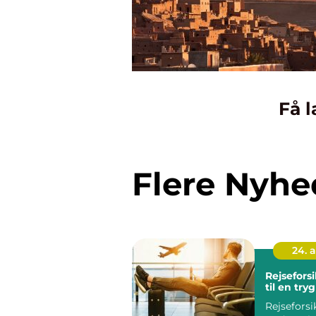
Få l
Flere Nyhe
24. 
Rejseforsi
til en tryg
Rejseforsi