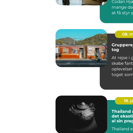
Codan Hj
mange da
at få styr
sikkerhed
økonomi, f
08. 
Gruppere
tog
At rejse i
skabe fant
oplevelse
toget so
transport
bliver det 
18. j
Thailand 
det eksoti
al sin pra
Thailand e