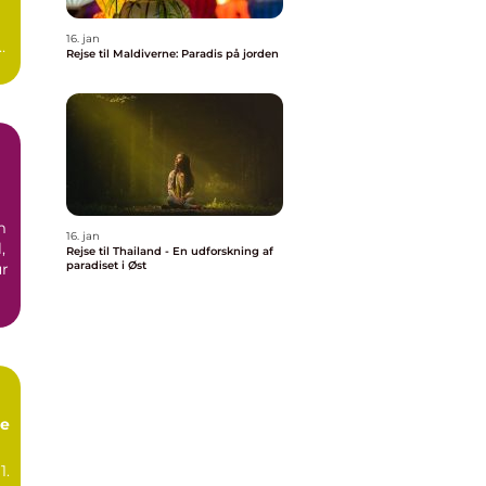
16. jan
Rejse til Maldiverne: Paradis på jorden
.
m
16. jan
,
Rejse til Thailand - En udforskning af
paradiset i Øst
ur
ie
1.