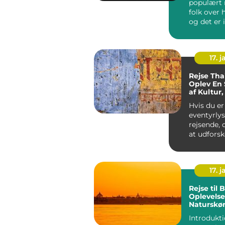
populært 
folk over 
og det er 
grund. La
kombin...
17. j
Rejse Tha
Oplev En 
af Kultur,
Naturskø
Hvis du er
eventyrly
rejsende, 
at udforsk
destinatio
rig på kultu
17. j
Rejse til B
Oplevelse
Naturskø
Eventyr
Introdukti