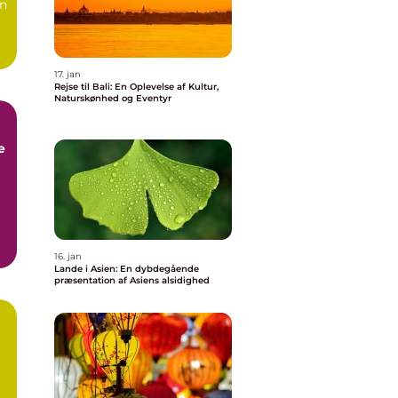
en
17. jan
Rejse til Bali: En Oplevelse af Kultur,
Naturskønhed og Eventyr
e
g
16. jan
Lande i Asien: En dybdegående
præsentation af Asiens alsidighed