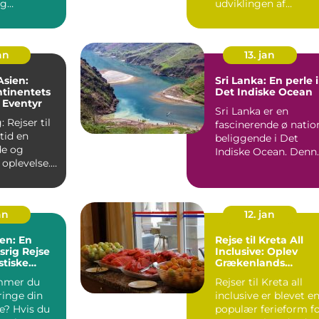
og
udviklingen af
stne
civilisationer og
 D...
kulture...
jan
13. jan
 Asien:
Sri Lanka: En perle i
tinentets
Det Indiske Ocean
 Eventyr
Sri Lanka er en
 Rejser til
fascinerende ø natio
ltid en
beliggende i Det
e og
Indiske Ocean. Denn
oplevelse.
smukke ø har et væl
et byder på
af ...
an
12. jan
ien: En
Rejse til Kreta All
srig Rejse
Inclusive: Oplev
stiske
Grækenlands
Skønne Ø
mmer du
Rejser til Kreta all
ringe din
inclusive er blevet e
e? Hvis du
populær ferieform f