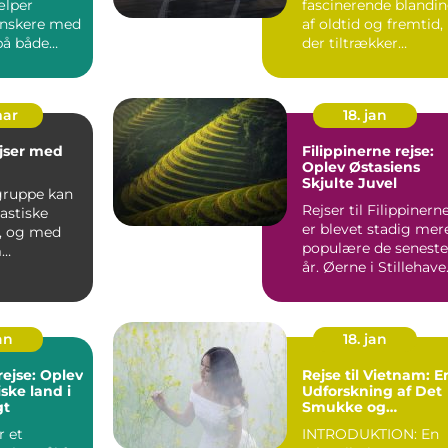
ælper
fascinerende blandi
nskere med
af oldtid og fremtid,
 på både
der tiltrækker
 og
rejsende fra hele
ør d...
verde...
mar
18. jan
jser med
Filippinerne rejse:
Oplev Østasiens
Skjulte Juvel
 gruppe kan
Rejser til Filippinern
astiske
er blevet stadig mer
r, og med
populære de seneste
m
år. Øerne i Stillehave
middel
er berømte...
endn...
an
18. jan
rejse: Oplev
Rejse til Vietnam: E
ske land i
Udforskning af Det
gt
Smukke og
Historiske Land
r et
INTRODUKTION: En