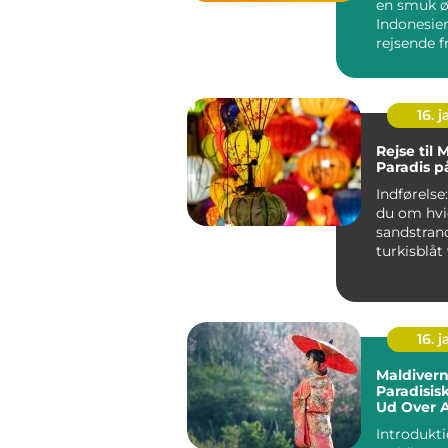
en smuk ø
Indonesien
rejsende f
verden me
enestående
16. j
Rejse til 
Paradis p
Indførelse: Drømme
du om hvi
sandstran
turkisblåt
afslappen
atmosfære
du...
16. j
Maldivern
Paradisis
Ud Over A
Grænser
Introdukti