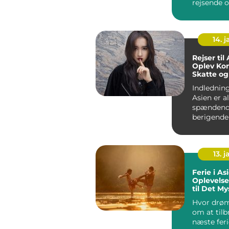
rejsende 
eventyrly
mennesker.
14. 
Rejser til
Oplev Kon
Skatte og
Indledning:
Asien er a
spændend
berigende 
Kontinent
enes...
13. j
Ferie i As
Oplevelse
til Det My
Østen
Hvor drø
om at tilb
næste feri