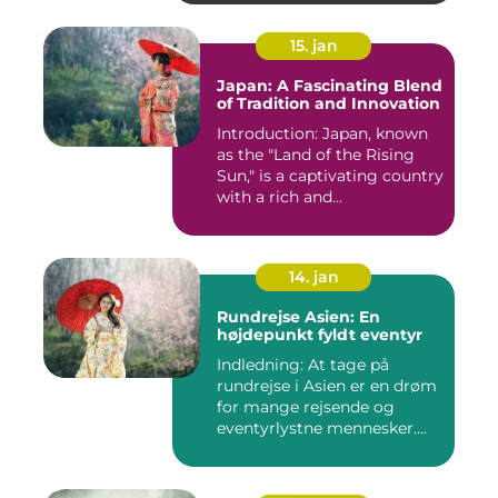
15. jan
Japan: A Fascinating Blend
of Tradition and Innovation
Introduction: Japan, known
as the "Land of the Rising
Sun," is a captivating country
with a rich and...
14. jan
Rundrejse Asien: En
højdepunkt fyldt eventyr
Indledning: At tage på
rundrejse i Asien er en drøm
for mange rejsende og
eventyrlystne mennesker.
D...