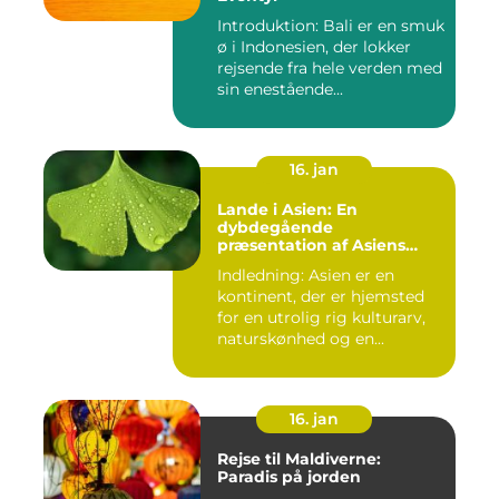
Introduktion: Bali er en smuk
ø i Indonesien, der lokker
rejsende fra hele verden med
sin enestående...
16. jan
Lande i Asien: En
dybdegående
præsentation af Asiens
alsidighed
Indledning: Asien er en
kontinent, der er hjemsted
for en utrolig rig kulturarv,
naturskønhed og en...
16. jan
Rejse til Maldiverne:
Paradis på jorden