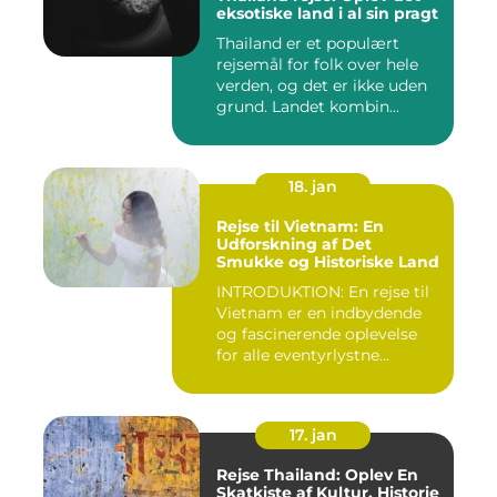
eksotiske land i al sin pragt
Thailand er et populært
rejsemål for folk over hele
verden, og det er ikke uden
grund. Landet kombin...
18. jan
Rejse til Vietnam: En
Udforskning af Det
Smukke og Historiske Land
INTRODUKTION: En rejse til
Vietnam er en indbydende
og fascinerende oplevelse
for alle eventyrlystne...
17. jan
Rejse Thailand: Oplev En
Skatkiste af Kultur, Historie