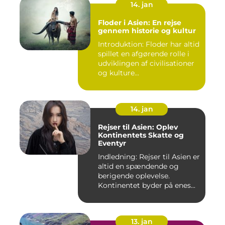
14. jan
Floder i Asien: En rejse
gennem historie og kultur
Introduktion: Floder har altid
spillet en afgørende rolle i
udviklingen af civilisationer
og kulture...
14. jan
Rejser til Asien: Oplev
Kontinentets Skatte og
Eventyr
Indledning: Rejser til Asien er
altid en spændende og
berigende oplevelse.
Kontinentet byder på enes...
13. jan