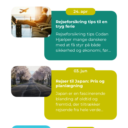
24. apr
Rejseforsikring tips til en
tryg ferie
Rejseforsikring tips Codan
Hjælper mange danskere
med at få styr på både
sikkerhed og økonomi, før
d...
03. jun
Rejser til Japan: Pris og
planlægning
Japan er en fascinerende
blanding af oldtid og
fremtid, der tiltrækker
rejsende fra hele verde...