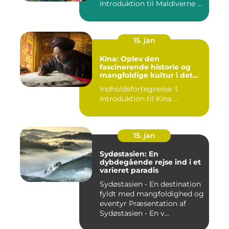
Introduktion til Maldiverne ...
15. jan
Kina: Oplev den
fascinerende historie og
mangfoldige kultur i det
gamle rige
Indholdsfortegnelse: 1.
Introduktion til Kina ...
15. jan
Sydøstasien: En
dybdegående rejse ind i et
varieret paradis
Sydøstasien - En destination
fyldt med mangfoldighed og
eventyr Præsentation af
Sydøstasien - En v...