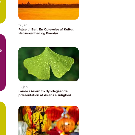
en
17. jan
Rejse til Bali: En Oplevelse af Kultur,
Naturskønhed og Eventyr
e
g
16. jan
Lande i Asien: En dybdegående
præsentation af Asiens alsidighed