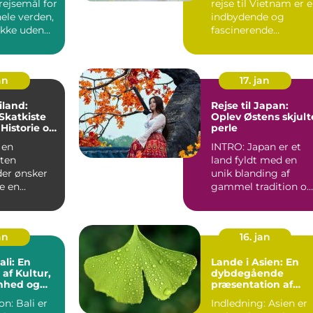
rejsemål for
rejse til Vietnam er 
hele verden,
indbydende og
ikke uden
fascinerende
ndet
oplevelse for alle
eventyrlystne...
an
17. jan
iland:
Rejse til Japan:
Skatkiste
Oplev Østens skjult
 Historie og
perle
nhed
 en
INTRO: Japan er et
sten
land fyldt med en
der ønsker
unik blanding af
e en
gammel tradition o
n, som er
moderne innovation.
r, h...
Uanse...
an
16. jan
ali: En
Lande i Asien: En
 af Kultur,
dybdegående
nhed og
præsentation af
Asiens alsidighed
on: Bali er
Indledning: Asien er