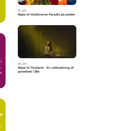
16. jan
Rejse til Maldiverne: Paradis på jorden
.
m
16. jan
,
Rejse til Thailand - En udforskning af
paradiset i Øst
ur
ie
1.