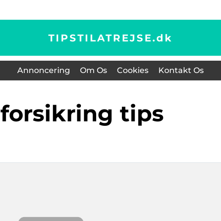
TIPSTILATREJSE.
dk
Annoncering
Om Os
Cookies
Kontakt Os
eforsikring tips