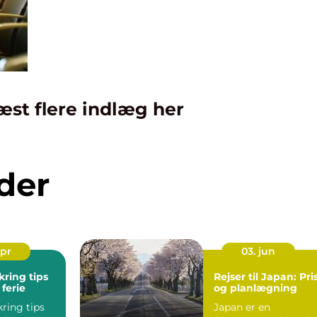
æst flere indlæg her
der
apr
03. jun
kring tips
Rejser til Japan: Pri
 ferie
og planlægning
kring tips
Japan er en