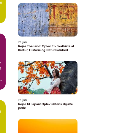
ng
17. jan
Rejse Thailand: Oplev En Skatkiste af
Kultur, Historie og Naturskønhed
e
e
t
17. jan
Rejse til Japan: Oplev Østens skjulte
perle
n