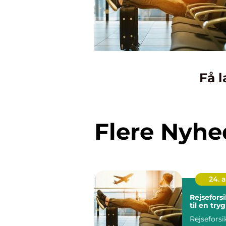
Få l
Flere Nyhe
24. 
Rejseforsi
til en tryg
Rejseforsi