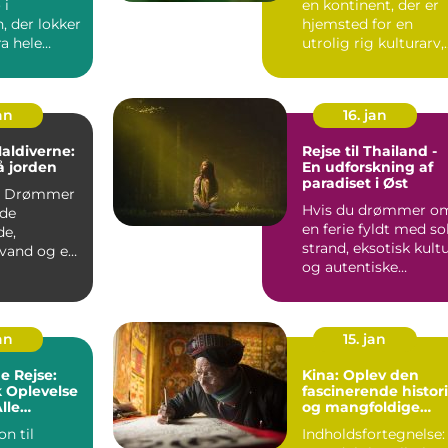
 i
en kontinent, der er
, der lokker
hjemsted for en
ra hele
utrolig rig kulturarv,
d sin
naturskønhed og en..
...
an
16. jan
Maldiverne:
Rejse til Thailand -
å jorden
En udforskning af
paradiset i Øst
r
Hvis du drømmer o
de
en ferie fyldt med sol
de,
strand, eksotisk kult
 vand og en
og autentiske
de
oplevelser, så er T...
? Så bør
an
15. jan
e Rejse:
Kina: Oplev den
k Oplevelse
fascinerende histor
lle
og mangfoldige
kultur i det gamle
on til
Indholdsfortegnelse: 
rige