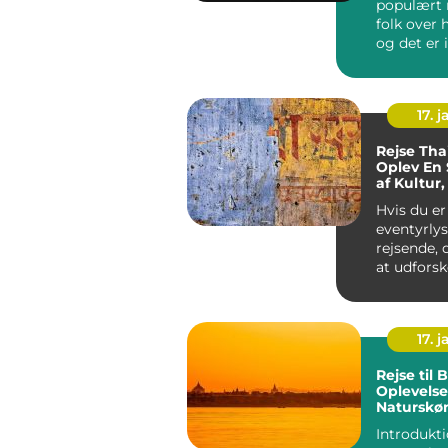
populært 
folk over 
og det er 
grund. La
kombin...
17. j
Rejse Tha
Oplev En 
af Kultur,
Naturskø
Hvis du er
eventyrly
rejsende, 
at udforsk
destinatio
rig på kultu
17. j
Rejse til B
Oplevelse
Naturskø
Eventyr
Introdukti