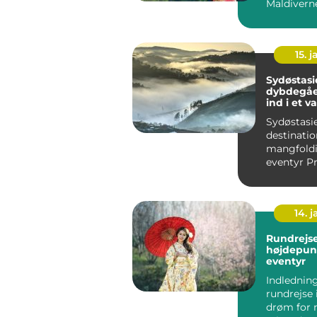
15. j
Sydøstasi
dybdegåe
ind i et v
paradis
Sydøstasie
destinatio
mangfold
eventyr Præsentation
af Sydøstas
14. 
Rundrejse
højdepunk
eventyr
Indledning
rundrejse 
drøm for