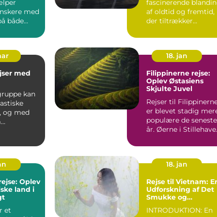
ælper
fascinerende blandi
nskere med
af oldtid og fremtid,
 på både
der tiltrækker
 og
rejsende fra hele
ør d...
verde...
mar
18. jan
jser med
Filippinerne rejse:
Oplev Østasiens
Skjulte Juvel
 gruppe kan
Rejser til Filippinern
astiske
er blevet stadig mer
r, og med
populære de seneste
m
år. Øerne i Stillehave
middel
er berømte...
endn...
an
18. jan
rejse: Oplev
Rejse til Vietnam: E
ske land i
Udforskning af Det
gt
Smukke og
Historiske Land
r et
INTRODUKTION: En