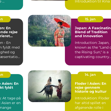
Maldiverne ...
In
an
15. jan
en: En
Japan: A Fascinati
nde rejse
Blend of Tradition
arieret
and Innovation
n - En
Introduction: Japan,
n fyldt med
known as the "Land 
ighed og
the Rising Sun," is a
captivating country
ien - En v...
with a rich and...
jan
14. jan
 Asien: En
Floder i Asien: En
t fyldt
rejse gennem
historie og kultur
: At tage på
Introduktion: Floder
i Asien er en
har altid spillet en
 mange
afgørende rolle i