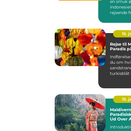
en smuk ø
Indonesien
rejsende f
verden me
enestående
16. j
Rejse til 
Paradis p
Indførelse: Drømme
du om hvi
sandstran
turkisblåt
afslappen
atmosfære
du...
16. j
Maldivern
Paradisis
Ud Over A
Grænser
Introdukti