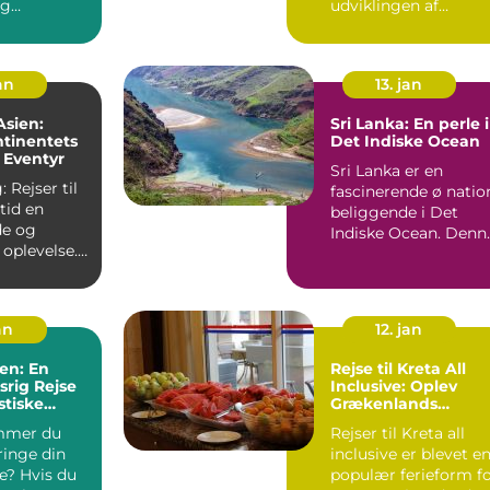
og
udviklingen af
stne
civilisationer og
 D...
kulture...
jan
13. jan
 Asien:
Sri Lanka: En perle i
tinentets
Det Indiske Ocean
 Eventyr
Sri Lanka er en
 Rejser til
fascinerende ø natio
ltid en
beliggende i Det
e og
Indiske Ocean. Denn
oplevelse.
smukke ø har et væl
et byder på
af ...
an
12. jan
ien: En
Rejse til Kreta All
srig Rejse
Inclusive: Oplev
stiske
Grækenlands
Skønne Ø
mmer du
Rejser til Kreta all
ringe din
inclusive er blevet e
e? Hvis du
populær ferieform f