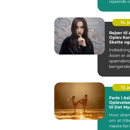
rejsende 
eventyrly
mennesker.
14. 
Rejser til
Oplev Kon
Skatte og
Indledning:
Asien er a
spændend
berigende 
Kontinent
enes...
13. j
Ferie i As
Oplevelse
til Det My
Østen
Hvor drø
om at tilb
næste feri