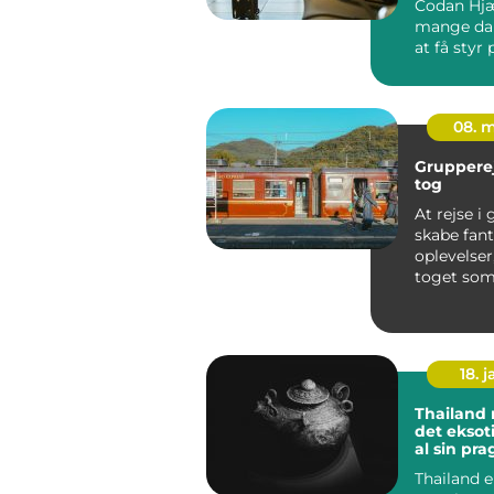
Codan Hj
mange da
at få styr
sikkerhed
økonomi, f
08. 
Gruppere
tog
At rejse i
skabe fant
oplevelse
toget so
transport
bliver det 
18. j
Thailand 
det eksoti
al sin pra
Thailand e