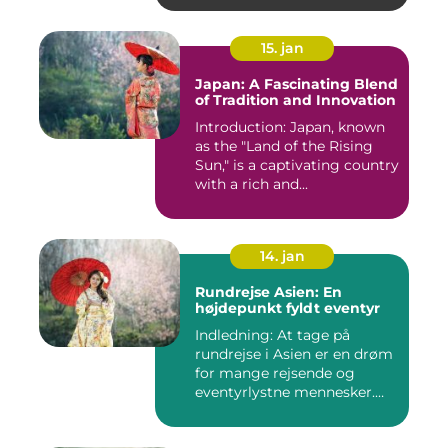
15. jan
Japan: A Fascinating Blend
of Tradition and Innovation
Introduction: Japan, known
as the "Land of the Rising
Sun," is a captivating country
with a rich and...
14. jan
Rundrejse Asien: En
højdepunkt fyldt eventyr
Indledning: At tage på
rundrejse i Asien er en drøm
for mange rejsende og
eventyrlystne mennesker.
D...