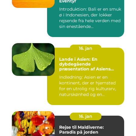
Eventyr
Introduktion: Bali er en smuk
ø i Indonesien, der lokker
rejsende fra hele verden med
sin enestående...
16. jan
Lande i Asien: En
dybdegående
præsentation af Asiens
alsidighed
Indledning: Asien er en
kontinent, der er hjemsted
for en utrolig rig kulturarv,
naturskønhed og en...
16. jan
Rejse til Maldiverne:
Paradis på jorden