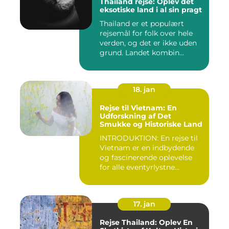
Thailand rejse: Oplev det
eksotiske land i al sin pragt
Thailand er et populært
rejsemål for folk over hele
verden, og det er ikke uden
grund. Landet kombin...
18. jan
Rejse til Vietnam: En
Udforskning af Det
Smukke og Historiske Land
INTRODUKTION: En rejse til
Vietnam er en indbydende
og fascinerende oplevelse
for alle eventyrlystne...
17. jan
Rejse Thailand: Oplev En