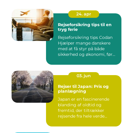
24. apr
Rejseforsikring tips til en
tryg ferie
Rejseforsikring tips Codan
Hjælper mange danskere
med at få styr på både
sikkerhed og økonomi, før
d...
03. jun
Rejser til Japan: Pris og
planlægning
Japan er en fascinerende
blanding af oldtid og
fremtid, der tiltrækker
rejsende fra hele verde...