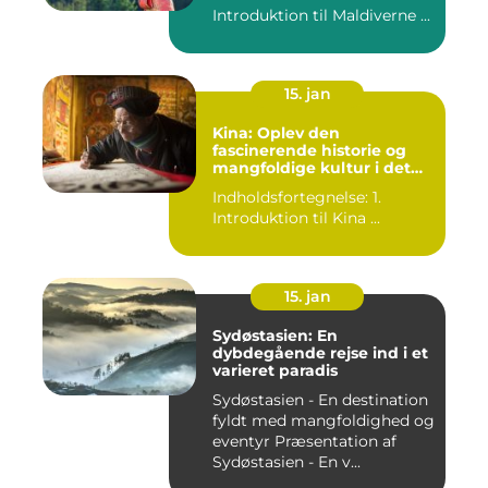
Introduktion til Maldiverne ...
15. jan
Kina: Oplev den
fascinerende historie og
mangfoldige kultur i det
gamle rige
Indholdsfortegnelse: 1.
Introduktion til Kina ...
15. jan
Sydøstasien: En
dybdegående rejse ind i et
varieret paradis
Sydøstasien - En destination
fyldt med mangfoldighed og
eventyr Præsentation af
Sydøstasien - En v...