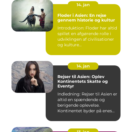
14. jan
Floder i Asien: En rejse
gennem historie og kultur
Introduktion: Floder har altid
spillet en afgørende rolle i
udviklingen af civilisationer
og kulture...
14. jan
Rejser til Asien: Oplev
Kontinentets Skatte og
Eventyr
Indledning: Rejser til Asien er
altid en spændende og
berigende oplevelse.
Kontinentet byder på enes...