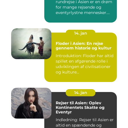
rundrejse i Asien er en drøm
for mange rejsende og
eventyrlystne mennesker.
D...
14. jan
Floder i Asien: En rejse
gennem historie og kultur
Introduktion: Floder har altid
spillet en afgørende rolle i
udviklingen af civilisationer
og kulture...
14. jan
Rejser til Asien: Oplev
Kontinentets Skatte og
Eventyr
Indledning: Rejser til Asien er
altid en spændende og