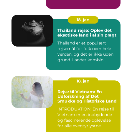
18. jan
Thailand rejse: Oplev det
eksotiske land i al sin pragt
Thailand er et populært
rejsemål for folk over hele
verden, og det er ikke uden
grund. Landet kombin...
18. jan
Rejse til Vietnam: En
Udforskning af Det
Smukke og Historiske Land
INTRODUKTION: En rejse til
Vietnam er en indbydende
og fascinerende oplevelse
for alle eventyrlystne...