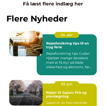
Få læst flere indlæg her
Flere Nyheder
24. apr
Rejseforsikring tips til en
tryg ferie
Rejseforsikring tips Codan
Hjælper mange danskere
med at få styr på både
sikkerhed og økonomi, før
d...
03. jun
Rejser til Japan: Pris og
planlægning
Japan er en fascinerende