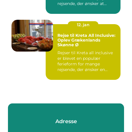
rejsende, der ønsker at...
12. jan
Rejse til Kreta All Inclusive:
Oplev Grækenlands
Skønne Ø
Rejser til Kreta all inclusive
er blevet en populær
ferieform for mange
rejsende, der ønsker en
prob...
Adresse