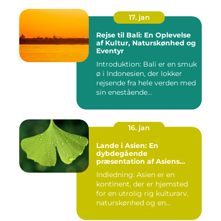
17. jan
Rejse til Bali: En Oplevelse
af Kultur, Naturskønhed og
Eventyr
Introduktion: Bali er en smuk
ø i Indonesien, der lokker
rejsende fra hele verden med
sin enestående...
16. jan
Lande i Asien: En
dybdegående
præsentation af Asiens
alsidighed
Indledning: Asien er en
kontinent, der er hjemsted
for en utrolig rig kulturarv,
naturskønhed og en...