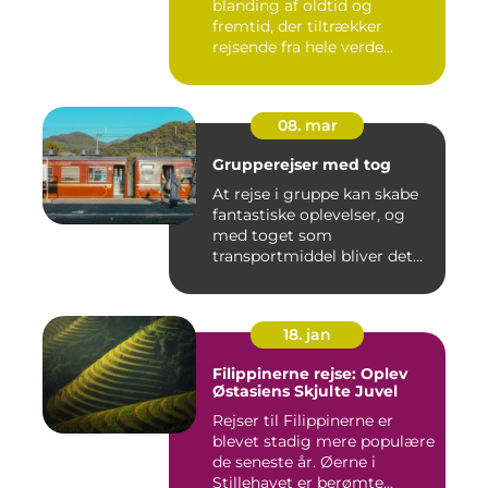
blanding af oldtid og
fremtid, der tiltrækker
rejsende fra hele verde...
08. mar
Grupperejser med tog
At rejse i gruppe kan skabe
fantastiske oplevelser, og
med toget som
transportmiddel bliver det
endn...
18. jan
Filippinerne rejse: Oplev
Østasiens Skjulte Juvel
Rejser til Filippinerne er
blevet stadig mere populære
de seneste år. Øerne i
Stillehavet er berømte...