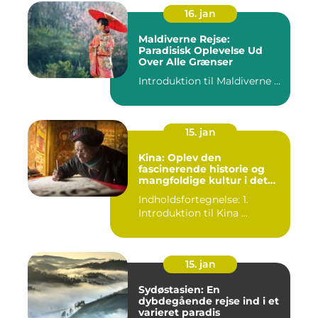
16. jan
Maldiverne Rejse:
Paradisisk Oplevelse Ud
Over Alle Grænser
Introduktion til Maldiverne ...
15. jan
Kina: Oplev den
fascinerende historie og
mangfoldige kultur i det
gamle rige
Indholdsfortegnelse: 1.
Introduktion til Kina ...
15. jan
Sydøstasien: En
dybdegående rejse ind i et
varieret paradis