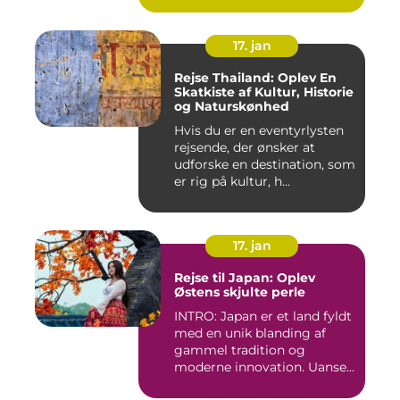
17. jan
Rejse Thailand: Oplev En
Skatkiste af Kultur, Historie
og Naturskønhed
Hvis du er en eventyrlysten
rejsende, der ønsker at
udforske en destination, som
er rig på kultur, h...
17. jan
Rejse til Japan: Oplev
Østens skjulte perle
INTRO: Japan er et land fyldt
med en unik blanding af
gammel tradition og
moderne innovation. Uanse...