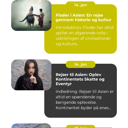
14. jan
Floder i Asien: En rejse
gennem historie og kultur
Introduktion: Floder har altid
spillet en afgørende rolle i
udviklingen af civilisationer
og kulture...
14. jan
Rejser til Asien: Oplev
Kontinentets Skatte og
Eventyr
Indledning: Rejser til Asien er
altid en spændende og
berigende oplevelse.
Kontinentet byder på enes...