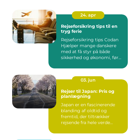
24. apr
Rejseforsikring tips til en
tryg ferie
Rejseforsikring tips Codan
Hjælper mange danskere
med at få styr på både
sikkerhed og økonomi, før
d...
03. jun
Rejser til Japan: Pris og
planlægning
Japan er en fascinerende
blanding af oldtid og
fremtid, der tiltrækker
rejsende fra hele verde...