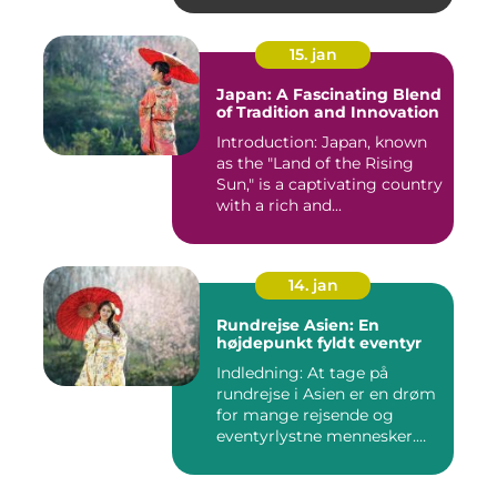
15. jan
Japan: A Fascinating Blend
of Tradition and Innovation
Introduction: Japan, known
as the "Land of the Rising
Sun," is a captivating country
with a rich and...
14. jan
Rundrejse Asien: En
højdepunkt fyldt eventyr
Indledning: At tage på
rundrejse i Asien er en drøm
for mange rejsende og
eventyrlystne mennesker.
D...