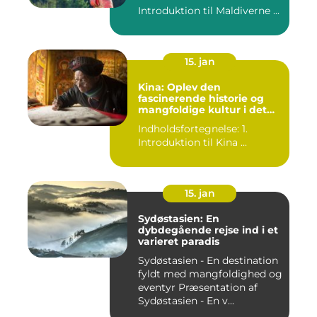
Introduktion til Maldiverne ...
15. jan
Kina: Oplev den
fascinerende historie og
mangfoldige kultur i det
gamle rige
Indholdsfortegnelse: 1.
Introduktion til Kina ...
15. jan
Sydøstasien: En
dybdegående rejse ind i et
varieret paradis
Sydøstasien - En destination
fyldt med mangfoldighed og
eventyr Præsentation af
Sydøstasien - En v...