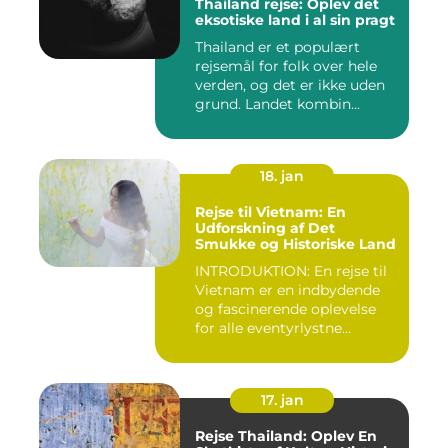
Thailand rejse: Oplev det
eksotiske land i al sin pragt
Thailand er et populært
rejsemål for folk over hele
verden, og det er ikke uden
grund. Landet kombin...
18. jan
Rejse til Vietnam: En
Udforskning af Det
Smukke og Historiske Land
INTRODUKTION: En rejse til
Vietnam er en indbydende
og fascinerende oplevelse
for alle eventyrlystne...
17. jan
Rejse Thailand: Oplev En