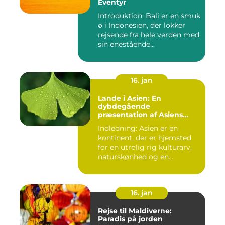
Eventyr
Introduktion: Bali er en smuk
ø i Indonesien, der lokker
rejsende fra hele verden med
sin enestående...
16. jan
Lande i Asien: En
dybdegående
præsentation af Asiens
alsidighed
Indledning: Asien er en
kontinent, der er hjemsted
for en utrolig rig kulturarv,
naturskønhed og en...
16. jan
Rejse til Maldiverne:
Paradis på jorden