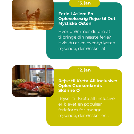
13. jan
Ferie i Asien: En
Oplevelsesrig Rejse til Det
Mystiske Østen
Hvor drømmer du om at
tilbringe din næste ferie?
Hvis du er en eventyrlysten
rejsende, der ønsker at...
12. jan
Rejse til Kreta All Inclusive:
Oplev Grækenlands
Skønne Ø
Rejser til Kreta all inclusive
er blevet en populær
ferieform for mange
rejsende, der ønsker en
prob...