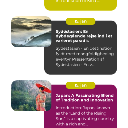
Introduktion til Kina ...
15. jan
Sydøstasien: En
dybdegående rejse ind i et
varieret paradis
Sydøstasien - En destination
fyldt med mangfoldighed og
eventyr Præsentation af
Sydøstasien - En v...
15. jan
Japan: A Fascinating Blend
of Tradition and Innovation
Introduction: Japan, known
as the "Land of the Rising
Sun," is a captivating country
with a rich and...