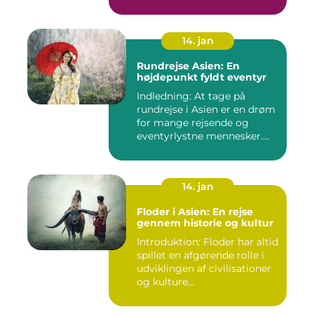
14. jan
Rundrejse Asien: En
højdepunkt fyldt eventyr
Indledning: At tage på
rundrejse i Asien er en drøm
for mange rejsende og
eventyrlystne mennesker.
D...
14. jan
Floder i Asien: En rejse
gennem historie og kultur
Introduktion: Floder har altid
spillet en afgørende rolle i
udviklingen af civilisationer
og kulture...