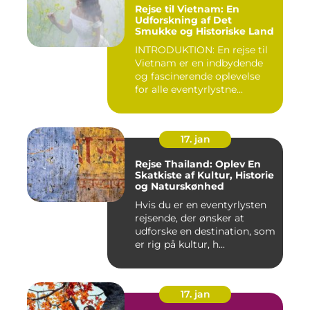
Rejse til Vietnam: En
Udforskning af Det
Smukke og Historiske Land
INTRODUKTION: En rejse til
Vietnam er en indbydende
og fascinerende oplevelse
for alle eventyrlystne...
17. jan
Rejse Thailand: Oplev En
Skatkiste af Kultur, Historie
og Naturskønhed
Hvis du er en eventyrlysten
rejsende, der ønsker at
udforske en destination, som
er rig på kultur, h...
17. jan