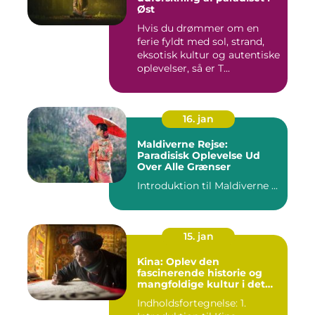
Øst
Hvis du drømmer om en
ferie fyldt med sol, strand,
eksotisk kultur og autentiske
oplevelser, så er T...
16. jan
Maldiverne Rejse:
Paradisisk Oplevelse Ud
Over Alle Grænser
Introduktion til Maldiverne ...
15. jan
Kina: Oplev den
fascinerende historie og
mangfoldige kultur i det
gamle rige
Indholdsfortegnelse: 1.