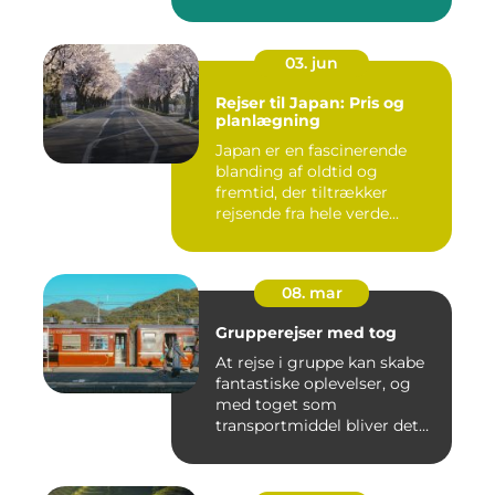
d...
03. jun
Rejser til Japan: Pris og
planlægning
Japan er en fascinerende
blanding af oldtid og
fremtid, der tiltrækker
rejsende fra hele verde...
08. mar
Grupperejser med tog
At rejse i gruppe kan skabe
fantastiske oplevelser, og
med toget som
transportmiddel bliver det
endn...