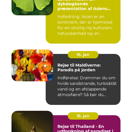
dybdegående
præsentation af Asiens
alsidighed
Indledning: Asien er en
kontinent, der er hjemsted
for en utrolig rig kulturarv,
naturskønhed og en...
16. jan
Rejse til Maldiverne:
Paradis på jorden
Indførelse: Drømmer du om
hvide sandstrande, turkisblåt
vand og en afslappende
atmosfære? Så bør du...
16. jan
Rejse til Thailand - En
udforskning af paradiset i