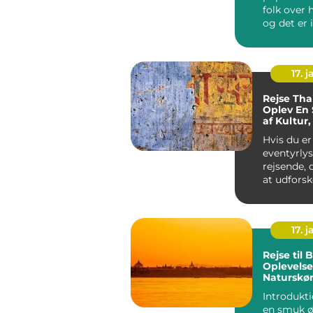
folk over 
og det er 
grund. La
kombin...
17. j
Rejse Tha
Oplev En 
af Kultur,
Naturskø
Hvis du er
eventyrly
rejsende, 
at udforsk
destinatio
rig på kultu
17. j
Rejse til B
Oplevelse
Naturskø
Eventyr
Introdukti
en smuk ø