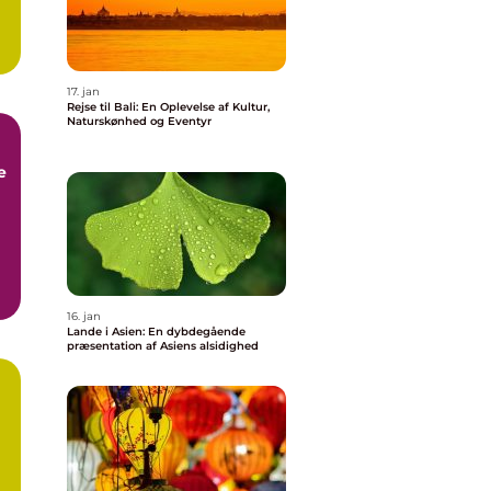
17. jan
Rejse til Bali: En Oplevelse af Kultur,
Naturskønhed og Eventyr
e
g
16. jan
Lande i Asien: En dybdegående
præsentation af Asiens alsidighed