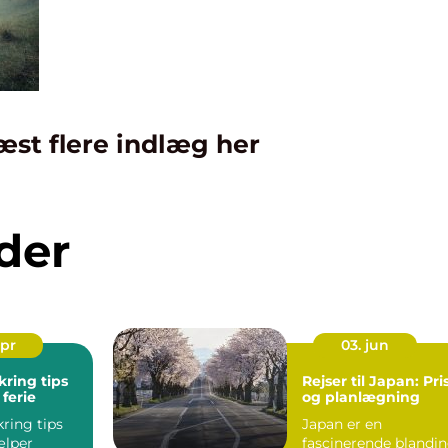
æst flere indlæg her
der
apr
03. jun
kring tips
Rejser til Japan: Pri
 ferie
og planlægning
kring tips
Japan er en
ælper
fascinerende blandi