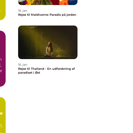
16. jan
.
Rejse til Maldiverne: Paradis på jorden
m
,
16. jan
Rejse til Thailand - En udforskning af
ur
paradiset i Øst
ie
1.
troduktion til Kina ...