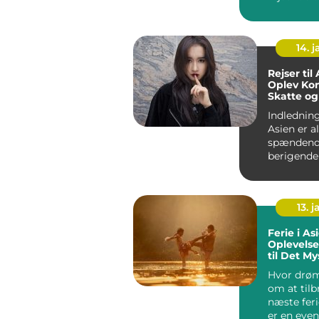
eventyrly
mennesker.
14. 
Rejser til
Oplev Kon
Skatte og
Indledning:
Asien er a
spændend
berigende 
Kontinent
enes...
13. j
Ferie i As
Oplevelse
til Det My
Østen
Hvor drø
om at tilb
næste feri
er en even