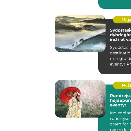
15. j
Sydøstasi
dybdegåe
ind i et v
paradis
Sydøstasie
destinatio
mangfold
eventyr Præsentation
af Sydøstas
14. 
Rundrejse
højdepunk
eventyr
Indledning
rundrejse 
drøm for
rejsende 