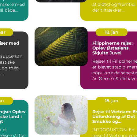
nskere med
af oldtid og fremtid,
 på både
der tiltrækker
 og
rejsende fra hele
ør d...
verde...
mar
18. jan
jser med
Filippinerne rejse:
Oplev Østasiens
Skjulte Juvel
 gruppe kan
Rejser til Filippinern
astiske
er blevet stadig mer
r, og med
populære de seneste
m
år. Øerne i Stillehave
middel
er berømte...
endn...
an
18. jan
rejse: Oplev
Rejse til Vietnam: E
ske land i
Udforskning af Det
gt
Smukke og
Historiske Land
r et
INTRODUKTION: En
rejsemål for
rejse til Vietnam er 