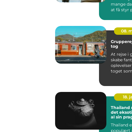
mange da
at få styr
sikkerhed
økonomi, f
08. 
Gruppere
tog
At rejse i
skabe fant
oplevelse
toget so
transport
bliver det 
18. j
Thailand 
det eksoti
al sin pra
Thailand e
populært 