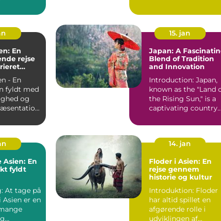
an
15. jan
en: En
Japan: A Fascinati
nde rejse
Blend of Tradition
arieret
and Innovation
n - En
Introduction: Japan,
n fyldt med
known as the "Land 
ighed og
the Rising Sun," is a
captivating country
ien - En v...
with a rich and...
jan
14. jan
 Asien: En
Floder i Asien: En
t fyldt
rejse gennem
historie og kultur
: At tage på
Introduktion: Floder
i Asien er en
har altid spillet en
 mange
afgørende rolle i
og
udviklingen af