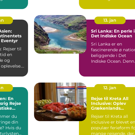
stne
civilisationer og
 D...
kulture...
jan
13. jan
 Asien:
Sri Lanka: En perle i
tinentets
Det Indiske Ocean
 Eventyr
Sri Lanka er en
 Rejser til
fascinerende ø natio
ltid en
beliggende i Det
e og
Indiske Ocean. Denn
oplevelse.
smukke ø har et væl
et byder på
af ...
an
12. jan
ien: En
Rejse til Kreta All
srig Rejse
Inclusive: Oplev
stiske
Grækenlands
Skønne Ø
mmer du
Rejser til Kreta all
ringe din
inclusive er blevet e
e? Hvis du
populær ferieform f
tyrlysten
mange rejsende, der