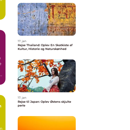
17. jan
Rejse Thailand: Oplev En Skatkiste af
Kultur, Historie og Naturskønhed
e
e
t
17. jan
Rejse til Japan: Oplev Østens skjulte
n
perle
en