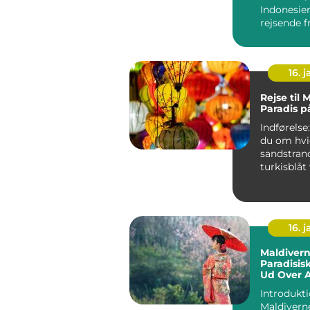
Indonesien
rejsende f
verden me
enestående
16. j
Rejse til 
Paradis p
Indførelse: Drømme
du om hvi
sandstran
turkisblåt
afslappen
atmosfære
du...
16. j
Maldivern
Paradisis
Ud Over A
Grænser
Introdukti