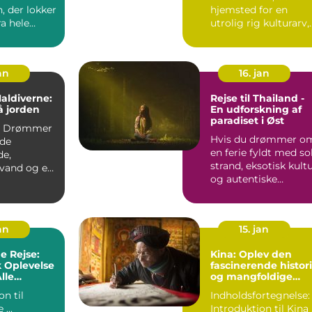
, der lokker
hjemsted for en
ra hele
utrolig rig kulturarv,
d sin
naturskønhed og en..
...
an
16. jan
Maldiverne:
Rejse til Thailand -
å jorden
En udforskning af
paradiset i Øst
r
Hvis du drømmer o
de
en ferie fyldt med sol
de,
strand, eksotisk kult
 vand og en
og autentiske
de
oplevelser, så er T...
? Så bør
an
15. jan
e Rejse:
Kina: Oplev den
k Oplevelse
fascinerende histor
lle
og mangfoldige
kultur i det gamle
on til
Indholdsfortegnelse: 
rige
Maldiverne ...
In