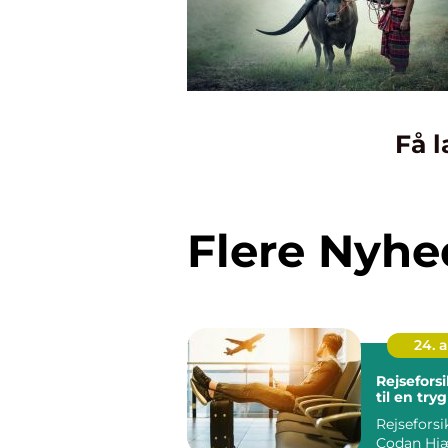
Få l
Flere Nyhe
24. 
Rejseforsi
til en tryg
Rejseforsi
Codan Hj