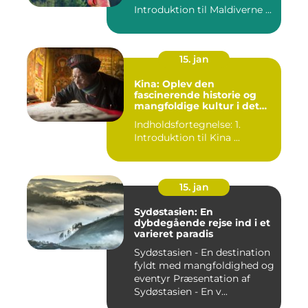
Introduktion til Maldiverne ...
15. jan
Kina: Oplev den
fascinerende historie og
mangfoldige kultur i det
gamle rige
Indholdsfortegnelse: 1.
Introduktion til Kina ...
15. jan
Sydøstasien: En
dybdegående rejse ind i et
varieret paradis
Sydøstasien - En destination
fyldt med mangfoldighed og
eventyr Præsentation af
Sydøstasien - En v...