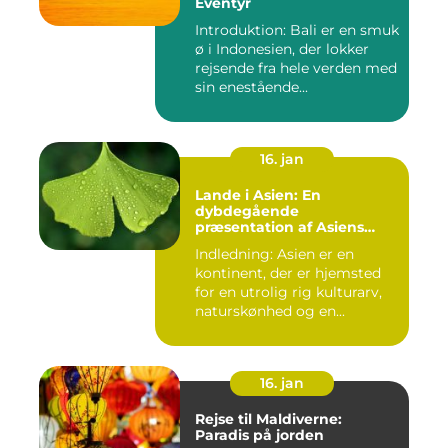
Eventyr
Introduktion: Bali er en smuk
ø i Indonesien, der lokker
rejsende fra hele verden med
sin enestående...
16. jan
Lande i Asien: En
dybdegående
præsentation af Asiens
alsidighed
Indledning: Asien er en
kontinent, der er hjemsted
for en utrolig rig kulturarv,
naturskønhed og en...
16. jan
Rejse til Maldiverne:
Paradis på jorden