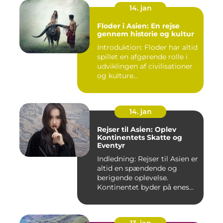
14. jan
Floder i Asien: En rejse
gennem historie og kultur
Introduktion: Floder har altid
spillet en afgørende rolle i
udviklingen af civilisationer
og kulture...
14. jan
Rejser til Asien: Oplev
Kontinentets Skatte og
Eventyr
Indledning: Rejser til Asien er
altid en spændende og
berigende oplevelse.
Kontinentet byder på enes...