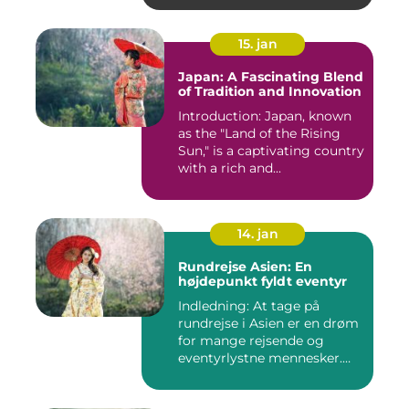
15. jan
Japan: A Fascinating Blend
of Tradition and Innovation
Introduction: Japan, known
as the "Land of the Rising
Sun," is a captivating country
with a rich and...
14. jan
Rundrejse Asien: En
højdepunkt fyldt eventyr
Indledning: At tage på
rundrejse i Asien er en drøm
for mange rejsende og
eventyrlystne mennesker.
D...