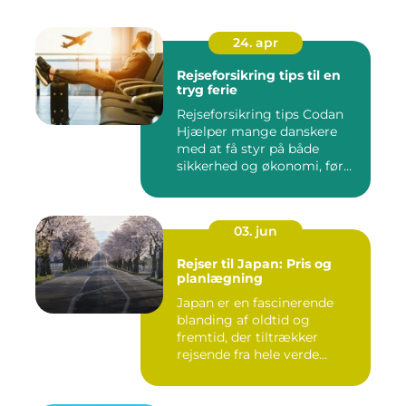
24. apr
Rejseforsikring tips til en
tryg ferie
Rejseforsikring tips Codan
Hjælper mange danskere
med at få styr på både
sikkerhed og økonomi, før
d...
03. jun
Rejser til Japan: Pris og
planlægning
Japan er en fascinerende
blanding af oldtid og
fremtid, der tiltrækker
rejsende fra hele verde...