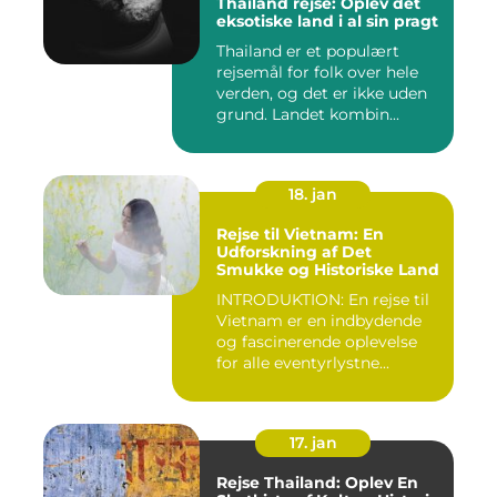
Thailand rejse: Oplev det
eksotiske land i al sin pragt
Thailand er et populært
rejsemål for folk over hele
verden, og det er ikke uden
grund. Landet kombin...
18. jan
Rejse til Vietnam: En
Udforskning af Det
Smukke og Historiske Land
INTRODUKTION: En rejse til
Vietnam er en indbydende
og fascinerende oplevelse
for alle eventyrlystne...
17. jan
Rejse Thailand: Oplev En