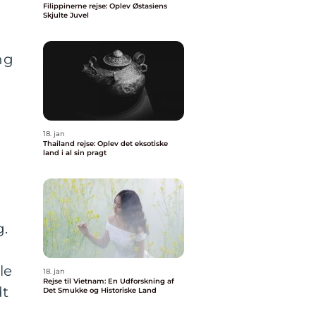
Filippinerne rejse: Oplev Østasiens
Skjulte Juvel
ng
18. jan
Thailand rejse: Oplev det eksotiske
land i al sin pragt
g.
le
18. jan
Rejse til Vietnam: En Udforskning af
dt
Det Smukke og Historiske Land