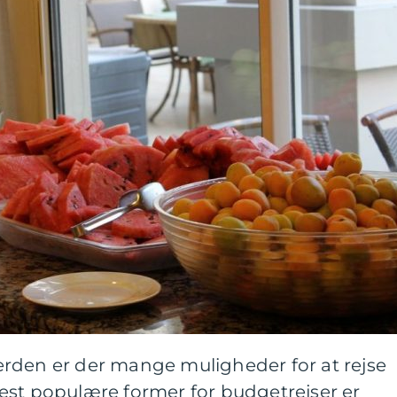
rden er der mange muligheder for at rejse
est populære former for budgetrejser er