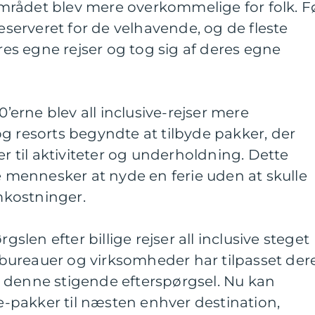
rådet blev mere overkommelige for folk. F
reserveret for de velhavende, og de fleste
s egne rejser og tog sig af deres egne
0’erne blev all inclusive-rejser mere
g resorts begyndte at tilbyde pakker, der
er til aktiviteter og underholdning. Dette
re mennesker at nyde en ferie uden at skulle
kostninger.
rgslen efter billige rejser all inclusive steget
ureauer og virksomheder har tilpasset der
 denne stigende efterspørgsel. Nu kan
ve-pakker til næsten enhver destination,