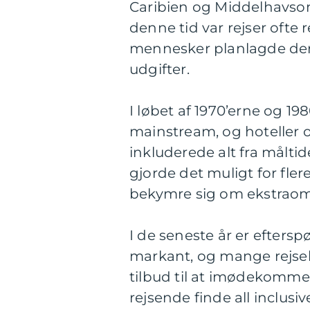
Caribien og Middelhavsom
denne tid var rejser ofte 
mennesker planlagde dere
udgifter.
I løbet af 1970’erne og 198
mainstream, og hoteller o
inkluderede alt fra måltid
gjorde det muligt for fle
bekymre sig om ekstraom
I de seneste år er efterspø
markant, og mange rejseb
tilbud til at imødekomme
rejsende finde all inclusi