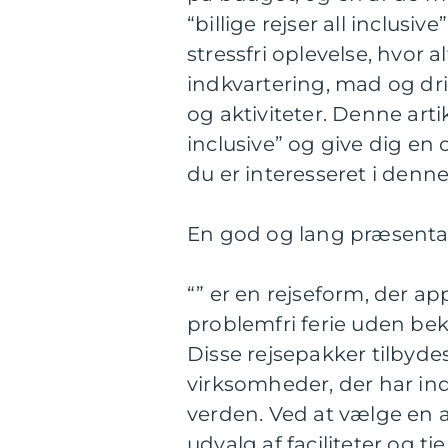
“billige rejser all inclusi
stressfri oplevelse, hvor alt
indkvartering, mad og dr
og aktiviteter. Denne arti
inclusive” og give dig en 
du er interesseret i denne
En god og lang præsentatio
“” er en rejseform, der ap
problemfri ferie uden be
Disse rejsepakker tilbydes
virksomheder, der har ind
verden. Ved at vælge en a
udvalg af faciliteter og tj