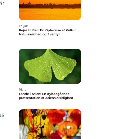
ør
17. jan
Rejse til Bali: En Oplevelse af Kultur,
Naturskønhed og Eventyr
16. jan
Lande i Asien: En dybdegående
præsentation af Asiens alsidighed
es