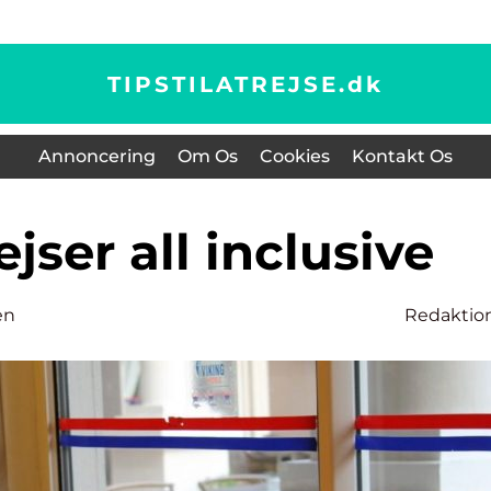
TIPSTILATREJSE.
dk
Annoncering
Om Os
Cookies
Kontakt Os
 rejser all inclusive
en
Redaktio