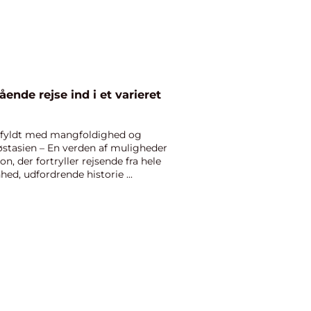
ende rejse ind i et varieret
n fyldt med mangfoldighed og
østasien – En verden af muligheder
n, der fortryller rejsende fra hele
ed, udfordrende historie ...