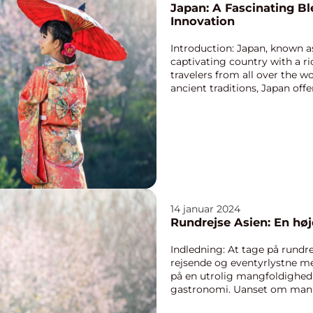
Japan: A Fascinating Bl
Innovation
Introduction: Japan, known as
captivating country with a ri
travelers from all over the 
ancient traditions, Japan offer
14 januar 2024
Rundrejse Asien: En høj
Indledning: At tage på rundr
rejsende og eventyrlystne m
på en utrolig mangfoldighed a
gastronomi. Uanset om man er
antikke temp...