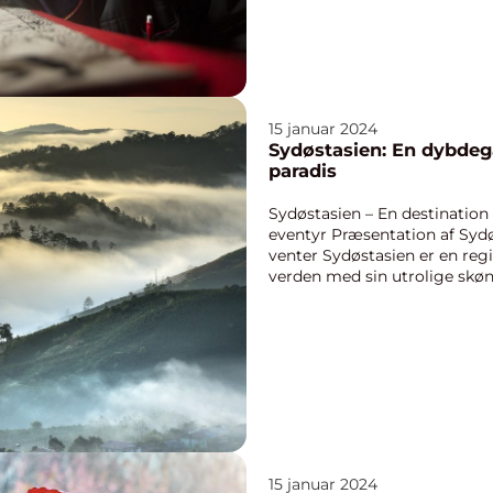
15 januar 2024
Sydøstasien: En dybdegå
paradis
Sydøstasien – En destinatio
eventyr Præsentation af Syd
venter Sydøstasien er en regio
verden med sin utrolige skønh
15 januar 2024