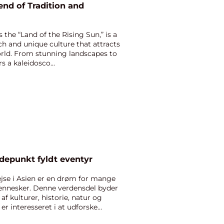
end of Tradition and
 the “Land of the Rising Sun,” is a
ch and unique culture that attracts
world. From stunning landscapes to
s a kaleidosco...
depunkt fyldt eventyr
ejse i Asien er en drøm for mange
ennesker. Denne verdensdel byder
f kulturer, historie, natur og
 interesseret i at udforske