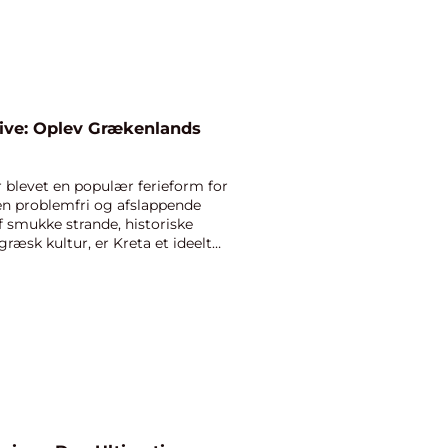
usive: Oplev Grækenlands
 er blevet en populær ferieform for
en problemfri og afslappende
f smukke strande, historiske
ræsk kultur, er Kreta et ideelt