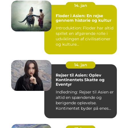
14. jan
Floder i Asien: En rejse
gennem historie og kultur
Introduktion: Floder har altid
spillet en afgørende rolle i
udviklingen af civilisationer
og kulture...
14. jan
Rejser til Asien: Oplev
Kontinentets Skatte og
Eventyr
Indledning: Rejser til Asien er
altid en spændende og
berigende oplevelse.
Kontinentet byder på enes...