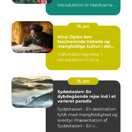
Introduktion til Maldiverne ...
15. jan
Kina: Oplev den
fascinerende historie og
mangfoldige kultur i det
gamle rige
Indholdsfortegnelse: 1.
Introduktion til Kina ...
15. jan
Sydøstasien: En
dybdegående rejse ind i et
varieret paradis
Sydøstasien - En destination
fyldt med mangfoldighed og
eventyr Præsentation af
Sydøstasien - En v...