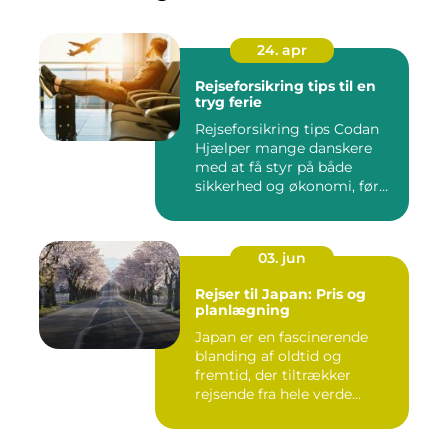
24. apr
Rejseforsikring tips til en
tryg ferie
Rejseforsikring tips Codan
Hjælper mange danskere
med at få styr på både
sikkerhed og økonomi, før
d...
03. jun
Rejser til Japan: Pris og
planlægning
Japan er en fascinerende
blanding af oldtid og
fremtid, der tiltrækker
rejsende fra hele verde...