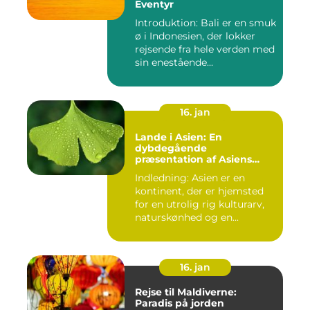
Eventyr
Introduktion: Bali er en smuk
ø i Indonesien, der lokker
rejsende fra hele verden med
sin enestående...
16. jan
Lande i Asien: En
dybdegående
præsentation af Asiens
alsidighed
Indledning: Asien er en
kontinent, der er hjemsted
for en utrolig rig kulturarv,
naturskønhed og en...
16. jan
Rejse til Maldiverne:
Paradis på jorden