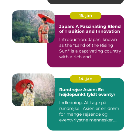
15. jan
Japan: A Fascinating Blend
of Tradition and Innovation
Introduction: Japan, known
as the "Land of the Rising
Sun," is a captivating country
with a rich and...
14. jan
Rundrejse Asien: En
højdepunkt fyldt eventyr
Indledning: At tage på
rundrejse i Asien er en drøm
for mange rejsende og
eventyrlystne mennesker.
D...