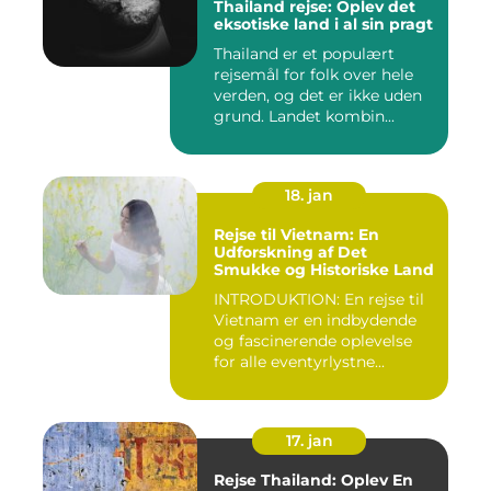
Thailand rejse: Oplev det
eksotiske land i al sin pragt
Thailand er et populært
rejsemål for folk over hele
verden, og det er ikke uden
grund. Landet kombin...
18. jan
Rejse til Vietnam: En
Udforskning af Det
Smukke og Historiske Land
INTRODUKTION: En rejse til
Vietnam er en indbydende
og fascinerende oplevelse
for alle eventyrlystne...
17. jan
Rejse Thailand: Oplev En