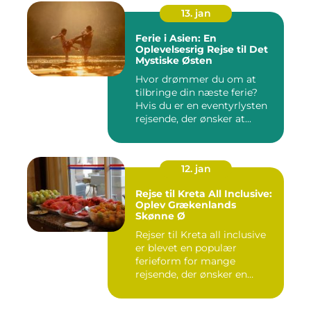
13. jan
Ferie i Asien: En
Oplevelsesrig Rejse til Det
Mystiske Østen
Hvor drømmer du om at
tilbringe din næste ferie?
Hvis du er en eventyrlysten
rejsende, der ønsker at...
12. jan
Rejse til Kreta All Inclusive:
Oplev Grækenlands
Skønne Ø
Rejser til Kreta all inclusive
er blevet en populær
ferieform for mange
rejsende, der ønsker en
prob...