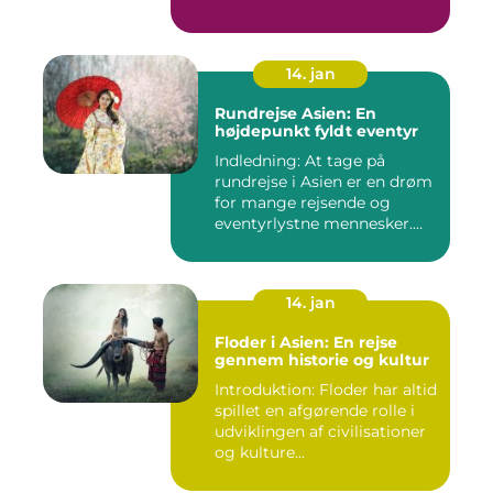
14. jan
Rundrejse Asien: En
højdepunkt fyldt eventyr
Indledning: At tage på
rundrejse i Asien er en drøm
for mange rejsende og
eventyrlystne mennesker.
D...
14. jan
Floder i Asien: En rejse
gennem historie og kultur
Introduktion: Floder har altid
spillet en afgørende rolle i
udviklingen af civilisationer
og kulture...