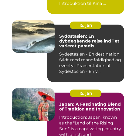
Introduktion til Kina ...
15. jan
Sydøstasien: En
dybdegående rejse ind i et
varieret paradis
Sydøstasien - En destination
fyldt med mangfoldighed og
eventyr Præsentation af
Sydøstasien - En v...
15. jan
Japan: A Fascinating Blend
of Tradition and Innovation
Introduction: Japan, known
as the "Land of the Rising
Sun," is a captivating country
with a rich and...