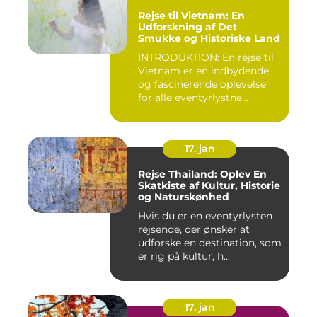
Rejse til Vietnam: En
Udforskning af Det
Smukke og Historiske Land
INTRODUKTION: En rejse til
Vietnam er en indbydende
og fascinerende oplevelse
for alle eventyrlystne...
17. jan
Rejse Thailand: Oplev En
Skatkiste af Kultur, Historie
og Naturskønhed
Hvis du er en eventyrlysten
rejsende, der ønsker at
udforske en destination, som
er rig på kultur, h...
17. jan