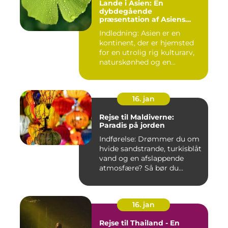
Lande i Asien: En
dybdegående
præsentation af Asiens
alsidighed
Indledning: Asien er en
kontinent, der er hjemsted
for en utrolig rig kulturarv,
naturskønhed og en...
16. jan
Rejse til Maldiverne:
Paradis på jorden
Indførelse: Drømmer du om
hvide sandstrande, turkisblåt
vand og en afslappende
atmosfære? Så bør du...
16. jan
Rejse til Thailand - En