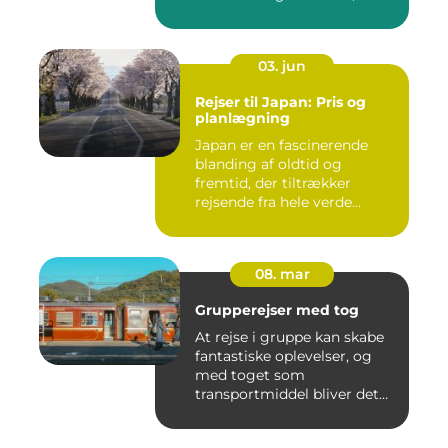
d...
03. jun
Rejser til Japan: Pris og
planlægning
Japan er en fascinerende
blanding af oldtid og
fremtid, der tiltrækker
rejsende fra hele verde...
08. mar
Grupperejser med tog
At rejse i gruppe kan skabe
fantastiske oplevelser, og
med toget som
transportmiddel bliver det
endn...