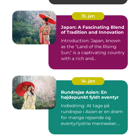
15. jan
Japan: A Fascinating Blend
of Tradition and Innovation
Introduction: Japan, known
as the "Land of the Rising
Sun," is a captivating country
with a rich and...
14. jan
Rundrejse Asien: En
højdepunkt fyldt eventyr
Indledning: At tage på
rundrejse i Asien er en drøm
for mange rejsende og
eventyrlystne mennesker.
D...