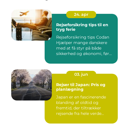
24. apr
Rejseforsikring tips til en
tryg ferie
Rejseforsikring tips Codan
Hjælper mange danskere
med at få styr på både
sikkerhed og økonomi, før
d...
03. jun
Rejser til Japan: Pris og
planlægning
Japan er en fascinerende
blanding af oldtid og
fremtid, der tiltrækker
rejsende fra hele verde...