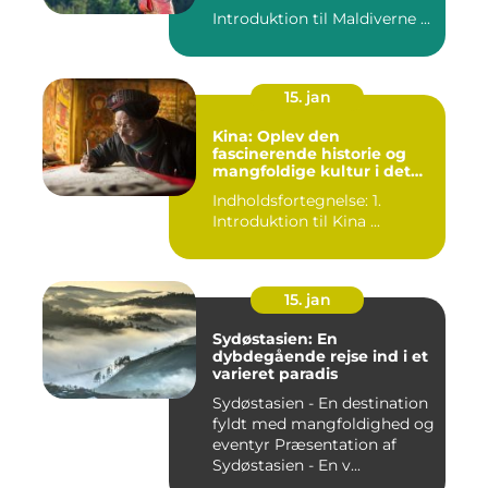
Introduktion til Maldiverne ...
15. jan
Kina: Oplev den
fascinerende historie og
mangfoldige kultur i det
gamle rige
Indholdsfortegnelse: 1.
Introduktion til Kina ...
15. jan
Sydøstasien: En
dybdegående rejse ind i et
varieret paradis
Sydøstasien - En destination
fyldt med mangfoldighed og
eventyr Præsentation af
Sydøstasien - En v...