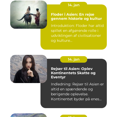
14. jan
Floder i Asien: En rejse
gennem historie og kultur
Introduktion: Floder har altid
spillet en afgørende rolle i
udviklingen af civilisationer
og kulture...
14. jan
Rejser til Asien: Oplev
Kontinentets Skatte og
Eventyr
Indledning: Rejser til Asien er
altid en spændende og
berigende oplevelse.
Kontinentet byder på enes...