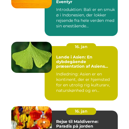
Eventyr
Introduktion: Bali er en smuk
ø i Indonesien, der lokker
rejsende fra hele verden med
sin enestående...
16. jan
Lande i Asien: En
dybdegående
præsentation af Asiens
alsidighed
Indledning: Asien er en
kontinent, der er hjemsted
for en utrolig rig kulturarv,
naturskønhed og en...
16. jan
Rejse til Maldiverne:
Paradis på jorden