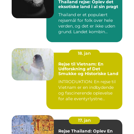
Thailand rejse: Oplev det
eksotiske land i al sin pragt
Thailand er et populært
rejsemål for folk over hele
verden, og det er ikke uden
grund. Landet kombin...
18. jan
Rejse til Vietnam: En
Udforskning af Det
Smukke og Historiske Land
INTRODUKTION: En rejse til
Vietnam er en indbydende
og fascinerende oplevelse
for alle eventyrlystne...
17. jan
Rejse Thailand: Oplev En