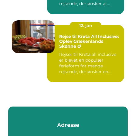
rejsende, der ønsker at...
12. jan
Rejse til Kreta All Inclusive:
Oplev Grækenlands
Skønne Ø
Rejser til Kreta all inclusive
er blevet en populær
ferieform for mange
rejsende, der ønsker en
prob...
Adresse