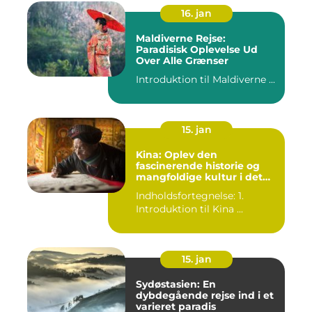
16. jan
Maldiverne Rejse:
Paradisisk Oplevelse Ud
Over Alle Grænser
Introduktion til Maldiverne ...
15. jan
Kina: Oplev den
fascinerende historie og
mangfoldige kultur i det
gamle rige
Indholdsfortegnelse: 1.
Introduktion til Kina ...
15. jan
Sydøstasien: En
dybdegående rejse ind i et
varieret paradis