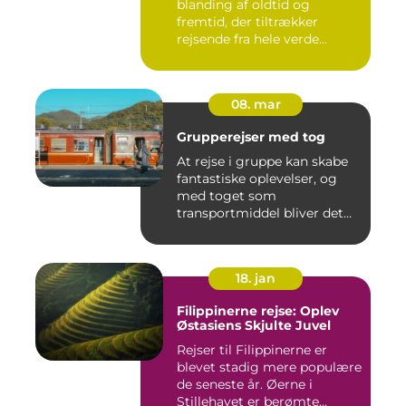
blanding af oldtid og
fremtid, der tiltrækker
rejsende fra hele verde...
08. mar
Grupperejser med tog
At rejse i gruppe kan skabe
fantastiske oplevelser, og
med toget som
transportmiddel bliver det
endn...
18. jan
Filippinerne rejse: Oplev
Østasiens Skjulte Juvel
Rejser til Filippinerne er
blevet stadig mere populære
de seneste år. Øerne i
Stillehavet er berømte...