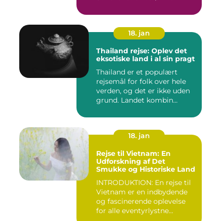
18. jan
Thailand rejse: Oplev det
eksotiske land i al sin pragt
Thailand er et populært
rejsemål for folk over hele
verden, og det er ikke uden
grund. Landet kombin...
18. jan
Rejse til Vietnam: En
Udforskning af Det
Smukke og Historiske Land
INTRODUKTION: En rejse til
Vietnam er en indbydende
og fascinerende oplevelse
for alle eventyrlystne...