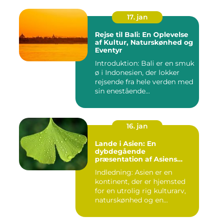
17. jan
Rejse til Bali: En Oplevelse
af Kultur, Naturskønhed og
Eventyr
Introduktion: Bali er en smuk
ø i Indonesien, der lokker
rejsende fra hele verden med
sin enestående...
16. jan
Lande i Asien: En
dybdegående
præsentation af Asiens
alsidighed
Indledning: Asien er en
kontinent, der er hjemsted
for en utrolig rig kulturarv,
naturskønhed og en...