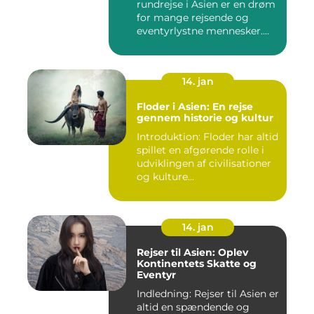
rundrejse i Asien er en drøm
for mange rejsende og
eventyrlystne mennesker.
D...
14. jan
Floder i Asien: En rejse
gennem historie og kultur
Introduktion: Floder har altid
spillet en afgørende rolle i
udviklingen af civilisationer
og kulture...
14. jan
Rejser til Asien: Oplev
Kontinentets Skatte og
Eventyr
Indledning: Rejser til Asien er
altid en spændende og