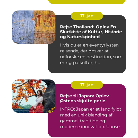
17. jan
Rejse Thailand: Oplev En
Skatkiste af Kultur, Historie
og Naturskønhed
Hvis du er en eventyrlysten
rejsende, der ønsker at
udforske en destination, som
er rig på kultur, h...
17. jan
Rejse til Japan: Oplev
Østens skjulte perle
INTRO: Japan er et land fyldt
med en unik blanding af
gammel tradition og
moderne innovation. Uanse...