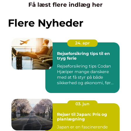
Få læst flere indlæg her
Flere Nyheder
24. apr
Rejseforsikring tips til en
tryg ferie
Rejseforsikring tips Codan
Hjælper mange danskere
med at få styr på både
sikkerhed og økonomi, før
d...
03. jun
Rejser til Japan: Pris og
planlægning
Japan er en fascinerende