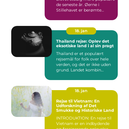
de seneste år. Øerne i
Stillehavet er berømte...
18. jan
Thailand rejse: Oplev det
eksotiske land i al sin pragt
Thailand er et populært
rejsemål for folk over hele
verden, og det er ikke uden
grund. Landet kombin...
18. jan
Rejse til Vietnam: En
Udforskning af Det
Smukke og Historiske Land
INTRODUKTION: En rejse til
Vietnam er en indbydende