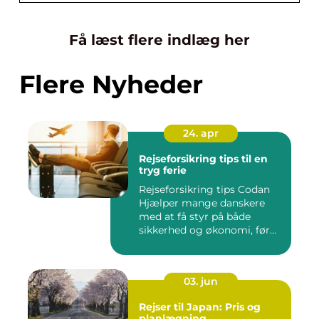
Få læst flere indlæg her
Flere Nyheder
24. apr
Rejseforsikring tips til en
tryg ferie
Rejseforsikring tips Codan
Hjælper mange danskere
med at få styr på både
sikkerhed og økonomi, før
d...
03. jun
Rejser til Japan: Pris og
planlægning