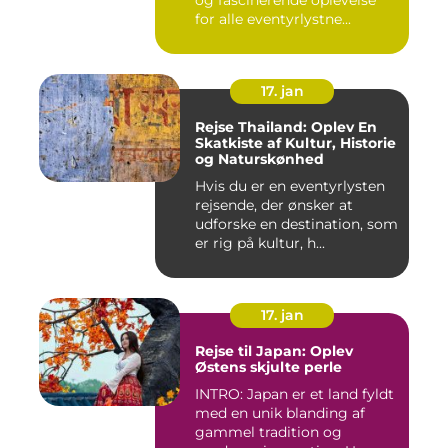
og fascinerende oplevelse
for alle eventyrlystne...
17. jan
Rejse Thailand: Oplev En
Skatkiste af Kultur, Historie
og Naturskønhed
Hvis du er en eventyrlysten
rejsende, der ønsker at
udforske en destination, som
er rig på kultur, h...
17. jan
Rejse til Japan: Oplev
Østens skjulte perle
INTRO: Japan er et land fyldt
med en unik blanding af
gammel tradition og