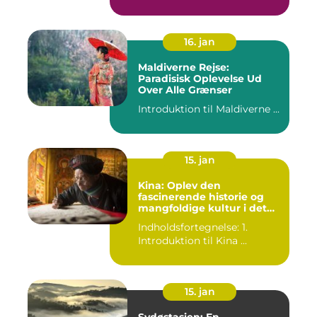
16. jan
Maldiverne Rejse:
Paradisisk Oplevelse Ud
Over Alle Grænser
Introduktion til Maldiverne ...
15. jan
Kina: Oplev den
fascinerende historie og
mangfoldige kultur i det
gamle rige
Indholdsfortegnelse: 1.
Introduktion til Kina ...
15. jan