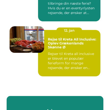
tilbringe din næste ferie?
Hvis du er en eventyrlysten
rejsende, der ønsker at...
12. jan
Rejse til Kreta All Inclusive:
Oplev Grækenlands
Skønne Ø
Rejser til Kreta all inclusive
er blevet en populær
ferieform for mange
rejsende, der ønsker en
prob...