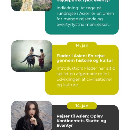
højdepunkt fyldt eventyr
Indledning: At tage på
rundrejse i Asien er en drøm
for mange rejsende og
eventyrlystne mennesker.
D...
14. jan
Floder i Asien: En rejse
gennem historie og kultur
Introduktion: Floder har altid
spillet en afgørende rolle i
udviklingen af civilisationer
og kulture...
14. jan
Rejser til Asien: Oplev
Kontinentets Skatte og
Eventyr