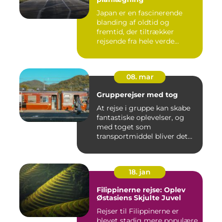
Japan er en fascinerende
blanding af oldtid og
fremtid, der tiltrækker
rejsende fra hele verde...
08. mar
Grupperejser med tog
At rejse i gruppe kan skabe
fantastiske oplevelser, og
med toget som
transportmiddel bliver det
endn...
18. jan
Filippinerne rejse: Oplev
Østasiens Skjulte Juvel
Rejser til Filippinerne er
blevet stadig mere populære