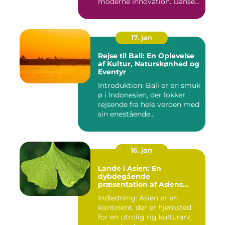
moderne innovation. Uanse...
17. jan
Rejse til Bali: En Oplevelse
af Kultur, Naturskønhed og
Eventyr
Introduktion: Bali er en smuk
ø i Indonesien, der lokker
rejsende fra hele verden med
sin enestående...
16. jan
Lande i Asien: En
dybdegående
præsentation af Asiens
alsidighed
Indledning: Asien er en
kontinent, der er hjemsted
for en utrolig rig kulturarv,