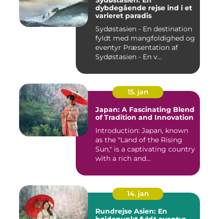
Sydøstasien: En
dybdegående rejse ind i et
varieret paradis
Sydøstasien - En destination
fyldt med mangfoldighed og
eventyr Præsentation af
Sydøstasien - En v...
15. jan
Japan: A Fascinating Blend
of Tradition and Innovation
Introduction: Japan, known
as the "Land of the Rising
Sun," is a captivating country
with a rich and...
14. jan
Rundrejse Asien: En